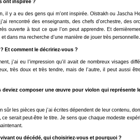
 ont inspirée ?
n, il y a eu des gens qui m’ont inspirée. Oïstrakh ou Jascha He
j’ai rencontré des enseignants, des chefs d’orchestre, des or
s ouverte à tout ce que l’on peut apprendre. Et dernièremen
é et dans ma recherche d’une manière de jouer très personnelle.
l ? Et comment le décririez-vous ?
ument, j’ai eu l’impression qu’il avait de nombreux visages d
ux, très doux et très tendre, mais de l’autre, il peut aussi êt
 deviez composer une œuvre pour violon qui représente le
r bien sûr les pièces que j’ai écrites dépendent de leur contenu, d
 », ce serait peut-être le titre. Je sens que chaque modeste expé
maintenant.
 vivant ou décédé, qui choisiriez-vous et pourquoi ?