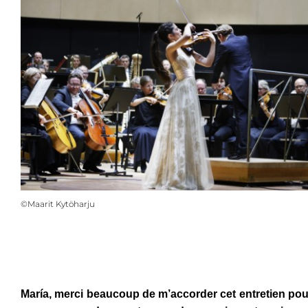
©Maarit Kytöharju
Voir la vidéo
María, merci beaucoup de m’accorder cet entretien pour