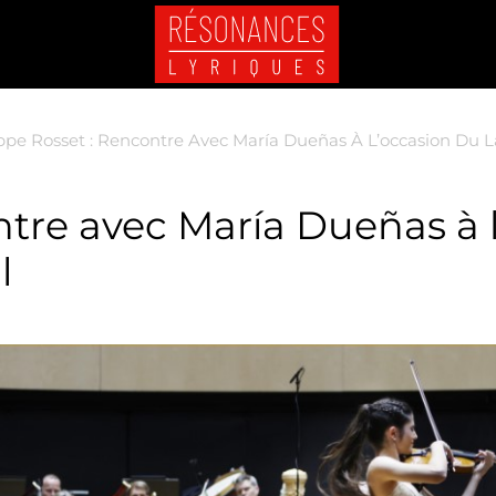
ppe Rosset : Rencontre Avec María Dueñas À L’occasion Du Lah
ntre avec María Dueñas à 
l