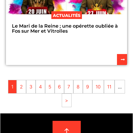
ACTUALITÉS
Le Mari de la Reine ; une opérette oubliée à
Fos sur Mer et Vitrolles
1
2
3
4
5
6
7
8
9
10
11
…
>