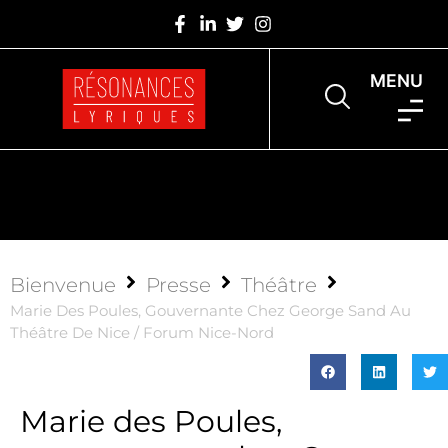
MENU
Bienvenue
Presse
Théâtre
Marie Des Poules, Gouvernante Chez George Sand Au
Théâtre De Nice / Forum Nice-Nord
Marie des Poules,