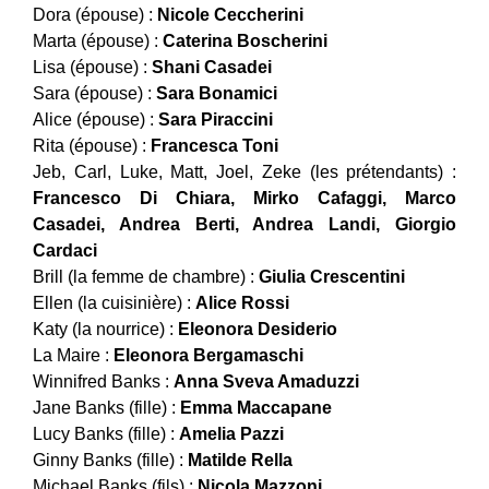
Dora (épouse) :
Nicole Ceccherini
Marta (épouse) :
Caterina Boscherini
Lisa (épouse) :
Shani Casadei
Sara (épouse) :
Sara Bonamici
Alice (épouse) :
Sara Piraccini
Rita (épouse) :
Francesca Toni
Jeb, Carl, Luke, Matt, Joel, Zeke (les prétendants) :
Francesco Di Chiara, Mirko Cafaggi, Marco
Casadei, Andrea Berti, Andrea Landi, Giorgio
Cardaci
Brill (la femme de chambre) :
Giulia Crescentini
Ellen (la cuisinière) :
Alice Rossi
Katy (la nourrice) :
Eleonora Desiderio
La Maire :
Eleonora Bergamaschi
Winnifred Banks :
Anna Sveva Amaduzzi
Jane Banks (fille) :
Emma Maccapane
Lucy Banks (fille) :
Amelia Pazzi
Ginny Banks (fille) :
Matilde Rella
Michael Banks (fils) :
Nicola Mazzoni