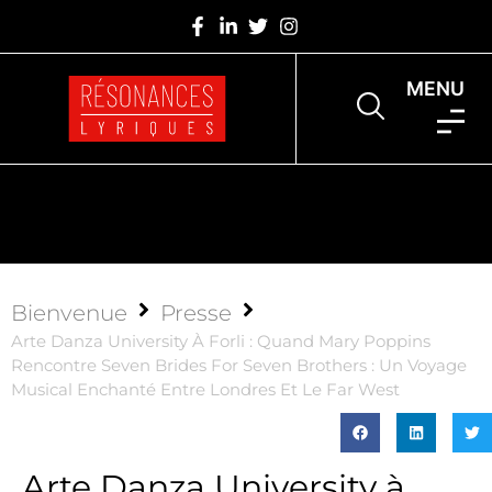
MENU
Bienvenue
Presse
Arte Danza University À Forli : Quand Mary Poppins
Rencontre Seven Brides For Seven Brothers : Un Voyage
Musical Enchanté Entre Londres Et Le Far West
Arte Danza University à