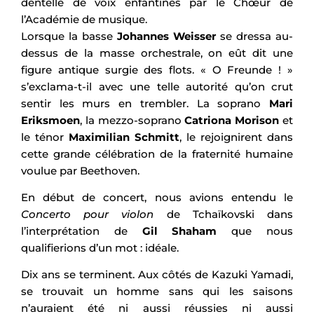
dentelle de voix enfantines par le Chœur de
l’Académie de musique.
Lorsque la basse
Johannes Weisser
se dressa au-
dessus de la masse orchestrale, on eût dit une
figure antique surgie des flots. « O Freunde ! »
s’exclama-t-il avec une telle autorité qu’on crut
sentir les murs en trembler. La soprano
Mari
Eriksmoen
, la mezzo-soprano
Catriona Morison
et
le ténor
Maximilian Schmitt
, le rejoignirent dans
cette grande célébration de la fraternité humaine
voulue par Beethoven.
En début de concert, nous avions entendu le
Concerto pour violon
de Tchaïkovski dans
l’interprétation de
Gil Shaham
que nous
qualifierions d’un mot : idéale.
Dix ans se terminent. Aux côtés de Kazuki Yamadi,
se trouvait un homme sans qui les saisons
n’auraient été ni aussi réussies ni aussi