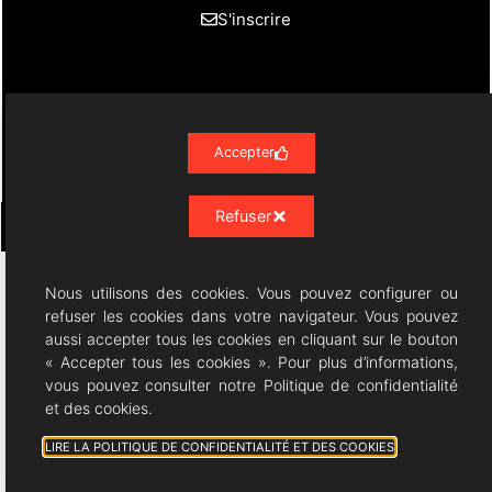
S'inscrire
Actualités
Évènements
Presse
Nos Archives
Liens
Contact
Mentions Légales
Accepter
Politique de confidentialité RGPD
Refuser
Résonances Lyriques
- 07/23 -
Nous utilisons des cookies. Vous pouvez configurer ou
refuser les cookies dans votre navigateur. Vous pouvez
aussi accepter tous les cookies en cliquant sur le bouton
06/08/2026 © All rights Reserved. GEMEA Interactive
« Accepter tous les cookies ». Pour plus d’informations,
vous pouvez consulter notre Politique de confidentialité
et des cookies.
LIRE LA POLITIQUE DE CONFIDENTIALITÉ ET DES COOKIES