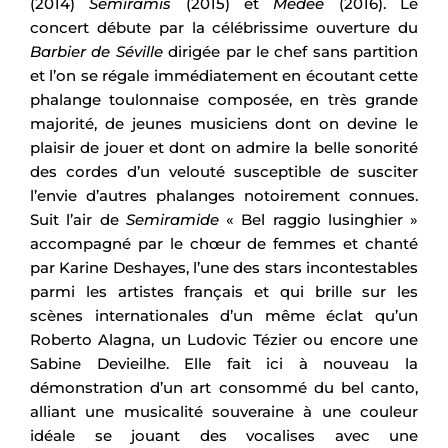
(2014)
Sémiramis
(2015) et
Médée
(2016). Le
concert débute par la célébrissime ouverture du
Barbier de Séville
dirigée par le chef sans partition
et l’on se régale immédiatement en écoutant cette
phalange toulonnaise composée, en très grande
majorité, de jeunes musiciens dont on devine le
plaisir de jouer et dont on admire la belle sonorité
des cordes d’un velouté susceptible de susciter
l’envie d’autres phalanges notoirement connues.
Suit l’air de
Semiramide
« Bel raggio lusinghier »
accompagné par le chœur de femmes et chanté
par Karine Deshayes, l’une des stars incontestables
parmi les artistes français et qui brille sur les
scènes internationales d’un même éclat qu’un
Roberto Alagna, un Ludovic Tézier ou encore une
Sabine Devieilhe. Elle fait ici à nouveau la
démonstration d’un art consommé du bel canto,
alliant une musicalité souveraine à une couleur
idéale se jouant des vocalises avec une