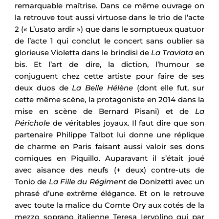
remarquable maîtrise. Dans ce même ouvrage on
la retrouve tout aussi virtuose dans le trio de l’acte
2 (« L’usato ardir ») que dans le somptueux quatuor
de l’acte 1 qui conclut le concert sans oublier sa
glorieuse Violetta dans le brindisi de
La Traviata
en
bis. Et l’art de dire, la diction, l’humour se
conjuguent chez cette artiste pour faire de ses
deux duos de
La Belle Hélène
(dont elle fut, sur
cette même scène, la protagoniste en 2014 dans la
mise en scène de Bernard Pisani) et de
La
Périchole
de véritables joyaux. Il faut dire que son
partenaire Philippe Talbot lui donne une réplique
de charme en Paris faisant aussi valoir ses dons
comiques en Piquillo. Auparavant il s’était joué
avec aisance des neufs (+ deux) contre-uts de
Tonio de
La Fille du Régiment
de Donizetti avec un
phrasé d’une extrême élégance. Et on le retrouve
avec toute la malice du Comte Ory aux cotés de la
mezzo soprano italienne Teresa Iervolino qui par