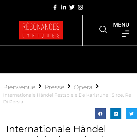
MENU
Bienvenue
Presse
Opéra
Internationale Händel Festspiele De Karlsruhe : Siroe, Re
Di Persia
Internationale Händel