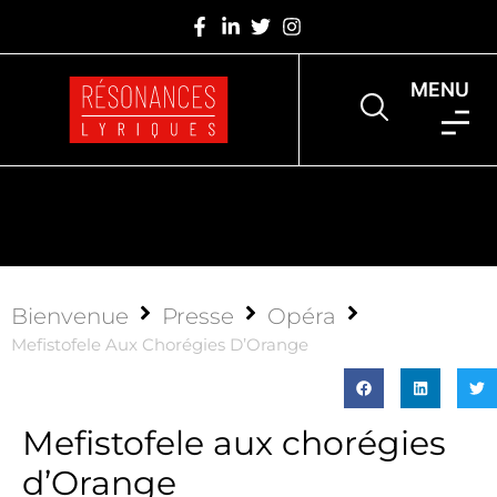
MENU
Bienvenue
Presse
Opéra
Mefistofele Aux Chorégies D’Orange
Mefistofele aux chorégies
d’Orange