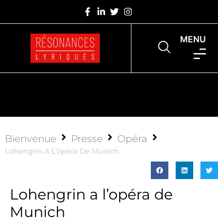
MENU
Bienvenue
Presse
Opéra
Lohengrin A L’opéra De Munich
Lohengrin a l’opéra de
Munich