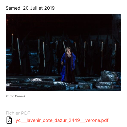
Samedi 20 Juillet 2019
Photo Ennevi
Fichier PDF
yc___lavenir_cote_dazur_2449___verone.pdf