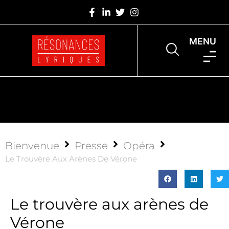
MENU
Bienvenue
Presse
Opéra
Le Trouvère Aux Arènes De Vérone
Le trouvère aux arènes de
Vérone