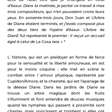
d’
Assur
. Dans la matinée, je portai ce travail à mes
trois compositeurs, qui n’en pouvaient croire leurs
yeux. En soixante-trois jours,
Don Juan
et
L’Arbre
de Diane
étaient terminés, et j’avais composé plus
des deux tiers de l’opéra d
‘Assur
.
L’Arbre de
Dian
E fut représenté le premier : il reçut un accueil
égal à celui de
La Cosa rara. » *
L´histoire, qui est un plaidoyer en forme de farce
pour la sensualité et la liberté amoureuse, en est
pour le moins coquine : elle met en scène le
combat entre l´amour physique, représenté par
Cupidon/Amore, et la chasteté, qui est l’apanage de
la déesse Diane. Dans les jardins de Diane se
trouve un arbre magique dont les fruits
s’illuminent et font entendre de douces musiques
quand les nymphes qui passent à proximité sont
chastes, mais noircissent et tombent si elles ont