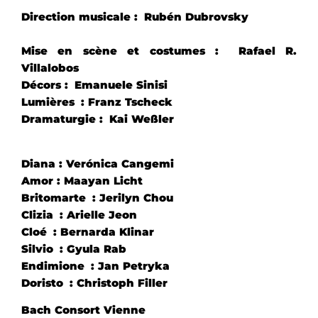
Direction musicale : Rubén Dubrovsky
Mise en scène et costumes : Rafael R.
Villalobos
Décors : Emanuele Sinisi
Lumières : Franz Tscheck
Dramaturgie : Kai Weßler
Diana : Verónica Cangemi
Amor : Maayan Licht
Britomarte : Jerilyn Chou
Clizia : Arielle Jeon
Cloé : Bernarda Klinar
Silvio : Gyula Rab
Endimione : Jan Petryka
Doristo : Christoph Filler
Bach Consort Vienne