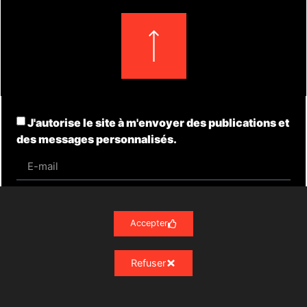
J'autorise le site à m'envoyer des publications et
des messages personnalisés.
S'inscrire
Accepter
Refuser
Actualités
Évènements
Presse
Nos Archives
Liens
Contact
Mentions Légales
Politique de confidentialité RGPD