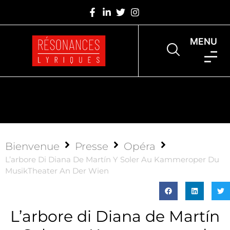
MENU
Bienvenue
Presse
Opéra
L’arbore Di Diana De Martín Y Soler Au Kammeroper Du
MusikTheater An Der Wien
L’arbore di Diana de Martín