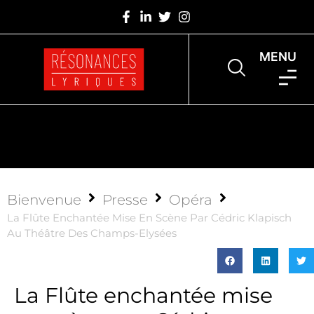
MENU
Bienvenue
Presse
Opéra
La Flûte Enchantée Mise En Scène Par Cédric Klapisch
Au Théâtre Des Champs-Elysées
La Flûte enchantée mise