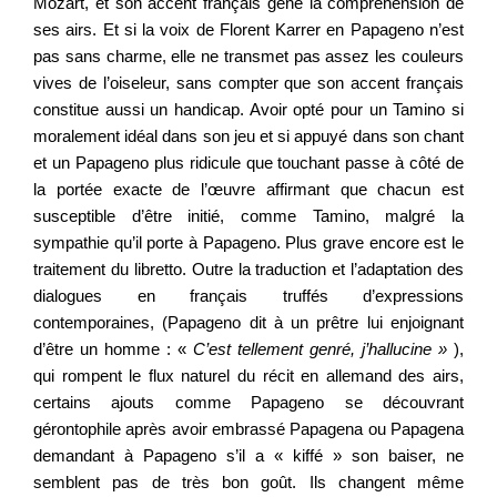
Mozart, et son accent français gêne la compréhension de
ses airs. Et si la voix de Florent Karrer en Papageno n’est
pas sans charme, elle ne transmet pas assez les couleurs
vives de l’oiseleur, sans compter que son accent français
constitue aussi un handicap. Avoir opté pour un Tamino si
moralement idéal dans son jeu et si appuyé dans son chant
et un Papageno plus ridicule que touchant passe à côté de
la portée exacte de l’œuvre affirmant que chacun
est
susceptible d’être initié, comme Tamino, malgré la
sympathie qu’il porte à Papageno. Plus grave encore est le
traitement du libretto. Outre la traduction et l’adaptation des
dialogues en français truffés d’expressions
contemporaines, (Papageno dit à un prêtre lui enjoignant
d’être un homm
e
: «
C’est tellement genré, j’hallucine »
),
qui rompent le flux naturel du récit en allemand des airs,
certains ajouts comme Papageno se découvrant
gérontophile après avoir embrassé Papagena ou Papagena
demandant à Papageno s’il a « kiffé » son baiser, ne
semblent pas de très bon goût. Ils changent même