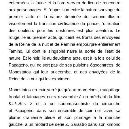
enfermées la faune et la flore servira de lieu de rencontre
aux personnages. Si l’opposition entre la nature sauvage du
premier acte et la nature dominée du second illustre
visuellement la transition civilisatrice du prince, l’utilisation
des couleurs pour les costumes est plus aléatoire. Le
rouge, lié au premier acte, qui ceint les fronts des envoyées
de la Reine de la nuit et de Pamina empourpre entièrement
Tamino, lui dont le singspiel narre la sortie de l’état de
nature. Et le noir, lié au deuxième acte, est à la fois celui de
Papageno, qui ne sort pas de ses pulsions égocentrées, de
Monostatos qui leur succombe, et des envoyées de la
Reine de la nuit qui les expriment.
Monostatos en cuir serré jusqu’aux mamelons, maquillage
frontal e
t t
atouages noirs ressemble à un méchant du film
Kick-Ass 2
et à un sadomasochiste du
dimanche
et Papagen
o,
dans son ensemble de cuir noir avec sa
plume crânienne bleue et son plumage à la manche
gauc
he, à
un motard de série Z. Sarastro dans son kimono