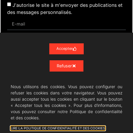
J'autorise le site à m'envoyer des publications et
des messages personnalisés.
S'inscrire
Accepter
Refuser
Actualités
Évènements
Presse
Nos Archives
Liens
Contact
Mentions Légales
Politique de confidentialité RGPD
Nous utilisons des cookies. Vous pouvez configurer ou
refuser les cookies dans votre navigateur. Vous pouvez
aussi accepter tous les cookies en cliquant sur le bouton
« Accepter tous les cookies ». Pour plus d’informations,
vous pouvez consulter notre Politique de confidentialité
Résonances Lyriques
- 07/23 -
et des cookies.
08/08/2026 © All rights Reserved. GEMEA Interactive
LIRE LA POLITIQUE DE CONFIDENTIALITÉ ET DES COOKIES