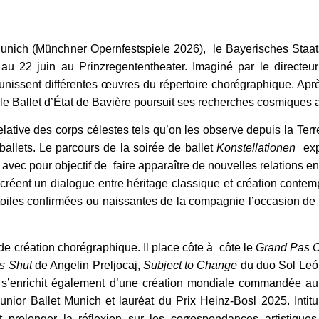
 Munich (Münchner Opernfestspiele 2026), le Bayerisches Staat
au 22 juin au Prinzregententheater. Imaginé par le directeur 
nissent différentes œuvres du répertoire chorégraphique. Après
, le Ballet d’État de Bavière poursuit ses recherches cosmiques
elative des corps célestes tels qu’on les observe depuis la Ter
allets. Le parcours de la soirée de ballet
Konstellationen
exp
s avec pour objectif de faire
apparaître de nouvelles relations e
créent un dialogue entre héritage classique et création contem
iles confirmées ou naissantes de la compagnie l’occasion de b
 création chorégraphique. Il place côte à côte le
Grand Pas C
rs Shut
de Angelin Preljocaj,
Subject to Change
du duo Sol León 
 s’enrichit également d’une création mondiale commandée a
or Ballet Munich et lauréat du Prix Heinz-Bosl 2025. Intit
nt prolonger la réflexion sur les correspondances artistique