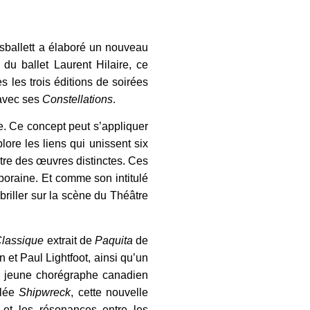
sballett a élaboré un nouveau
du ballet Laurent Hilaire, ce
 les trois éditions de soirées
 avec ses
Constellations
.
re. Ce concept peut s’appliquer
lore les liens qui unissent six
ntre des œuvres distinctes. Ces
poraine. Et comme son intitulé
riller sur la scène du Théâtre
lassique
extrait de
Paquita
de
et Paul Lightfoot, ainsi qu’un
u jeune chorégraphe canadien
ulée
Shipwreck
, cette nouvelle
s et les résonances entre les