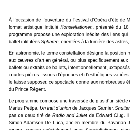
À l’occasion de l’ouverture du Festival d’Opéra d’été de
format artistique intitulé
Konstellationen
, présenté du 18 
programme propose une exploration inédite des liens qui u
ballet intitulées
Sphären,
orientées à la lumière des astres
En astronomie, le terme constellation désigne la position r
aux œuvres d’art en général, ou plus spécifiquement aux b
ballets ou extraits de ballets, intentionnellement juxtaposé
courtes pièces issues d’époques et d’esthétiques variées 
le laisse supposer, ce spectacle donne aux nombreuses éto
du Prince Régent.
Le programme compose une traversée de plus d’un siècle de
Marius Petipa,
Un trait d’union
de Jacques Garnier,
Shutte
pas de deux tiré de
Radio and Juliet
de Edward Clug. Il
Simon Adamson-De Luca, ancien membre du Bavarian Juni
œuvre, conçue spécialement pour
Konstellationen
, vie