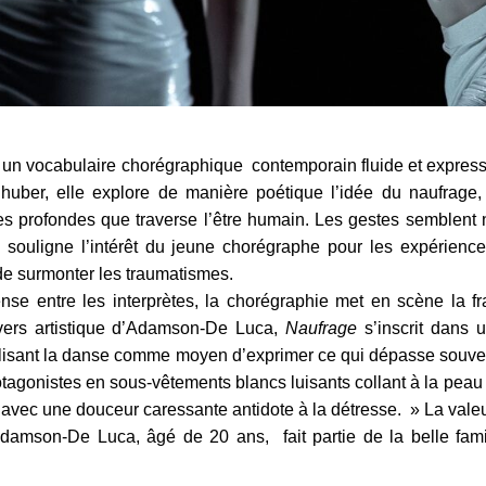
 vocabulaire chorégraphique contemporain fluide et express
uber, elle explore de manière poétique l’idée du naufrage,
profondes que traverse l’être humain. Les gestes semblent n
 souligne l’intérêt du jeune chorégraphe pour les expérienc
é de surmonter les traumatismes.
se entre les interprètes, la chorégraphie met en scène la frag
nivers artistique d’Adamson-De Luca,
Naufrage
s’inscrit dans u
tilisant la danse comme moyen d’exprimer ce qui dépasse souve
otagonistes en sous-vêtements blancs luisants collant à la peau
avec une douceur caressante antidote à la détresse. » La valeu
amson-De Luca, âgé de 20 ans, fait partie de la belle fa