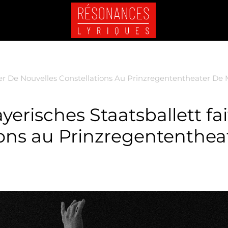
ller De Nouvelles Constellations Au Prinzregententheater De
risches Staatsballett fait
ions au Prinzregententhea