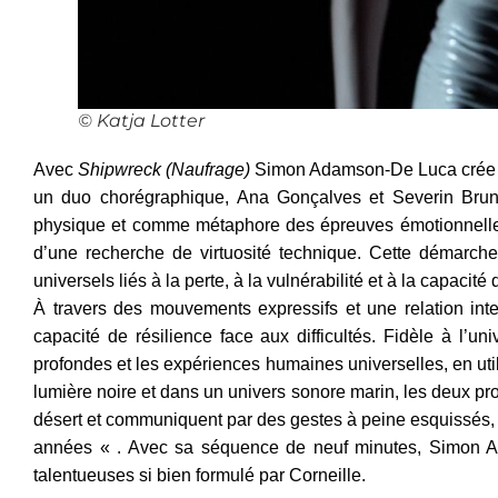
© Katja Lotter
Avec
Shipwreck (Naufrage)
Simon Adamson-De Luca crée un
un duo chorégraphique, Ana Gonçalves et Severin Brunh
physique et comme métaphore des épreuves émotionnelles 
d’une recherche de virtuosité technique. Cette démarche
universels liés à la perte, à la vulnérabilité et à la capacit
À travers des mouvements expressifs et une relation inten
capacité de résilience face aux difficultés. Fidèle à l’u
profondes et les expériences humaines universelles, en u
lumière noire et dans un univers sonore marin, les deux pr
désert et communiquent par des gestes à peine esquissés, 
années « . Avec sa séquence de neuf minutes, Simon Ad
talentueuses si bien formulé par Corneille.