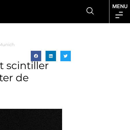
MENU
 Munich
 scintiller
ter de