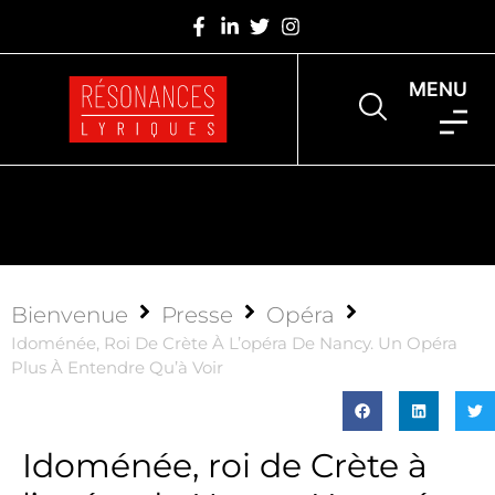
MENU
Bienvenue
Presse
Opéra
Idoménée, Roi De Crète À L’opéra De Nancy. Un Opéra
Plus À Entendre Qu’à Voir
Idoménée, roi de Crète à