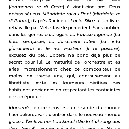
(
Idomeneo, re di Creta
) à vingt-cinq ans. Deux
opéras sérieux,
Mithridate roi du Pont
(
Mitridate, re
di Ponto
), d’après Racine et
Lucio Silla
sur un livret
retravaillé par Métastase le précédent. Sans oublier,
dans les genres plus légers
La Fausse ingénue
(
La
finta semplice
),
La Jardinière futée
(
La finta
giardiniera
) et
le Roi Pasteur
(
Il re pastore
),
excusez du peu. L’opéra n’a donc déjà plus de
secret pour lui. La maturité de l’orchestre et les
arias impressionnent chez ce compositeur de
moins de trente ans, qui, contrairement au
librettiste, évite les lourdeurs héritées des
habitudes anciennes en respectant les contraintes
de son époque.
Idoménée
en ce sens est une sortie du monde
haendélien, avant d’entrer dans le nouveau monde
grâce à l’
Enlèvement au Sérail
(
Die Entführung aus
dem Serail
) l’année suivante. L’opéra de Nancy