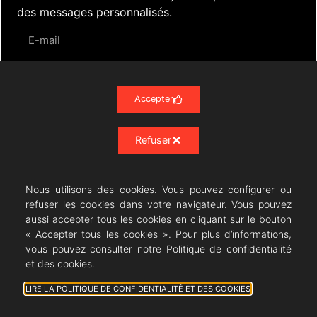
des messages personnalisés.
S'inscrire
Accepter
Actualités
Évènements
Presse
Nos Archives
Refuser
Liens
Contact
Mentions Légales
Politique de confidentialité RGPD
Nous utilisons des cookies. Vous pouvez configurer ou
refuser les cookies dans votre navigateur. Vous pouvez
aussi accepter tous les cookies en cliquant sur le bouton
« Accepter tous les cookies ». Pour plus d’informations,
vous pouvez consulter notre Politique de confidentialité
Résonances Lyriques
- 07/23 -
et des cookies.
07/08/2026 © All rights Reserved. GEMEA Interactive
LIRE LA POLITIQUE DE CONFIDENTIALITÉ ET DES COOKIES