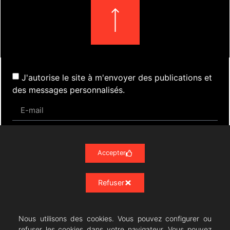
J'autorise le site à m'envoyer des publications et
des messages personnalisés.
S'inscrire
Accepter
Refuser
Actualités
Évènements
Presse
Nos Archives
Liens
Contact
Mentions Légales
Politique de confidentialité RGPD
Nous utilisons des cookies. Vous pouvez configurer ou
refuser les cookies dans votre navigateur. Vous pouvez