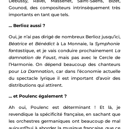
Debussy, Ravel, Massenet, Saint-Saëns, Bizet,
Gounod, des compositeurs intrinsèquement très
importants en tant que tels.
… Berlioz aussi ?
Oui, je n’ai pas dirigé de nombreux Berlioz jusqu’ici,
Béatrice et Bénédict
à La Monnaie, la
Symphonie
fantastique
, et je vais conduire prochainement
La
damnation de Faust
, mais pas avec le Cercle de
l’Harmonie. On dépend beaucoup des chanteurs
pour
La Damnation
, car dans l’économie actuelle
du spectacle lyrique il est important d’avoir des
distributions qui attirent.
… et Poulenc également ?
Ah oui, Poulenc est déterminant ! Et là, je
revendique la spécificité française, en sachant que
les orchestres germaniques ont beaucoup de mal
aujourd’hui à aborder la musique française, que ce