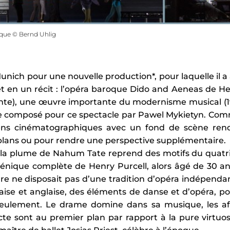
que © Bernd Uhlig
Munich pour une nouvelle production*, pour laquelle il
 et en un récit : l’opéra baroque Dido and Aeneas de H
ente), une œuvre importante du modernisme musical (19
ue composé pour ce spectacle par Pawel Mykietyn. Com
s cinématographiques avec un fond de scène rend
 plans ou pour rendre une perspective supplémentaire.
 la plume de Nahum Tate reprend des motifs du quatr
nique complète de Henry Purcell, alors âgé de 30 ans
rre ne disposait pas d’une tradition d’opéra indépenda
nçaise et anglaise, des éléments de danse et d’opéra, p
 seulement. Le drame domine dans sa musique, les af
cte sont au premier plan par rapport à la pure virtuos