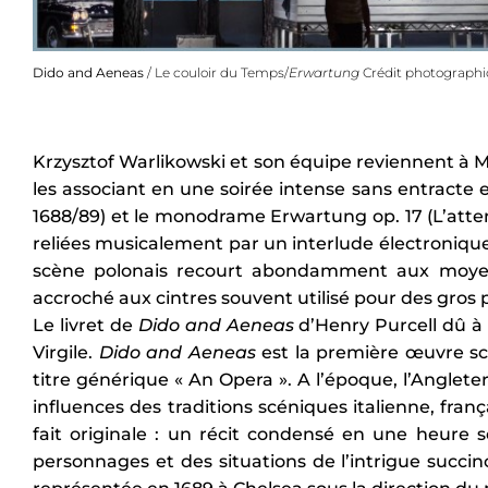
Dido and Aeneas
/ Le couloir du Temps/
Erwartung
Crédit photographi
Krzysztof Warlikowski et son équipe reviennent à 
les associant en une soirée intense sans entracte
1688/89) et le monodrame Erwartung op. 17 (L’att
reliées musicalement par un interlude électroniq
scène polonais recourt abondamment aux moyen
accroché aux cintres souvent utilisé pour des gros
Le livret de
Dido and Aeneas
d’Henry Purcell dû à
Virgile.
Dido and Aeneas
est la première œuvre scé
titre générique « An Opera ». A l’époque, l’Anglete
influences des traditions scéniques italienne, fra
fait originale : un récit condensé en une heure
personnages et des situations de l’intrigue succin