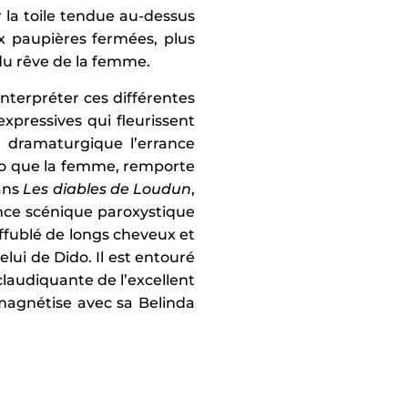
r la toile tendue au-dessus
x paupières fermées, plus
 du rêve de la femme.
interpréter ces différentes
xpressives qui fleurissent
n dramaturgique l’errance
ido que la femme, remporte
dans
Les diables de Loudun
,
nce scénique paroxystique
affublé de longs cheveux et
lui de Dido. Il est entouré
laudiquante de l’excellent
magnétise avec sa Belinda