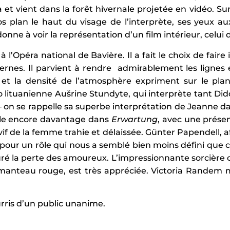
a et vient dans la forêt hivernale projetée en vidéo. Su
 plan le haut du visage de l’interprète, ses yeux au
onne à voir la représentation d’un film intérieur, celui
Opéra national de Bavière. Il a fait le choix de faire 
nes. Il parvient à rendre admirablement les lignes e
 et la densité de l’atmosphère expriment sur le pla
o lituanienne Aušrine Stundyte, qui interprète tant D
 — on se rappelle sa superbe interprétation de Jeanne 
elle encore davantage dans
Erwartung
, avec une prése
 vif de la femme trahie et délaissée. Günter Papendell, 
 pour un rôle qui nous a semblé bien moins défini que ce
ré la perte des amoureux. L’impressionnante sorcière c
 manteau rouge, est très appréciée. Victoria Randem 
rris d’un public unanime.