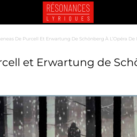
eneas De Purcell Et Erwartung De Schönberg À L’Opéra De
cell et Erwartung de Sch