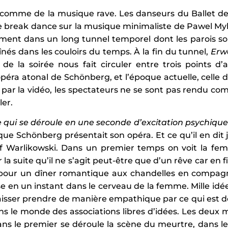
 comme de la musique rave. Les danseurs du Ballet de
 break dance sur la musique minimaliste de Pawel Myk
dement dans un long tunnel temporel dont les parois so
înés dans les couloirs du temps. À la fin du tunnel,
Erw
la soirée nous fait circuler entre trois points d’an
opéra atonal de Schönberg, et l’époque actuelle, celle 
par la vidéo, les spectateurs ne se sont pas rendu com
ler.
 ce qui se déroule en une seconde d’excitation psychiqu
i que Schönberg présentait son opéra. Et ce qu’il en dit
of Warlikowski. Dans un premier temps on voit la f
a suite qu’il ne s’agit peut-être que d’un rêve car en
e pour un dîner romantique aux chandelles en compag
se en un instant dans le cerveau de la femme. Mille idées
isser prendre de manière empathique par ce qui est do
dans le monde des associations libres d’idées. Les deu
ns le premier se déroule la scène du meurtre, dans le