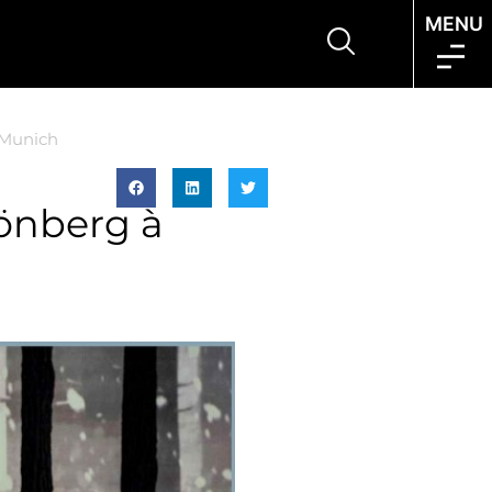
MENU
 Munich
önberg à