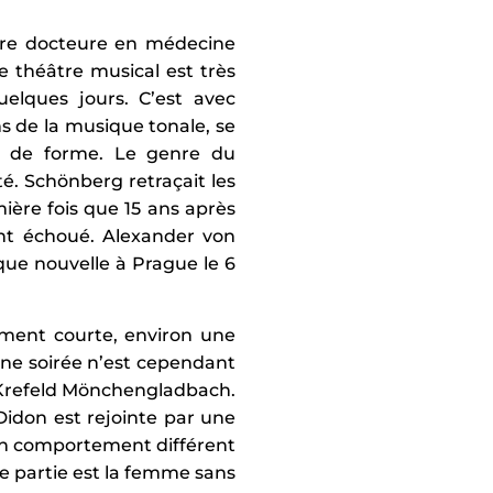
ture docteure en médecine
 théâtre musical est très
elques jours. C’est avec
ns de la musique tonale, se
et de forme. Le genre du
. Schönberg retraçait les
ière fois que 15 ans après
ant échoué. Alexander von
que nouvelle à Prague le 6
ement courte, environ une
une soirée n’est cependant
e Krefeld Mönchengladbach.
 Didon est rejointe par une
un comportement différent
e partie est la femme sans