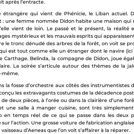
t après l’entracte.
 étrangère qui vient de Phénicie, le Liban actuel.
forêt : une femme nommée Didon habite une maison qui ne
elle vient de loin. Le passé et le présent, la réalité
nnages mystérieux et les mauvais esprits qui apparaisse
 le tronc dénudé des arbres de la forêt, on voit se pr
qui est tout comme elle un étranger dont le navire (ic
 de Carthage. Belinda, la compagne de Didon, joue éga
aire. La soirée s’articule autour des thèmes de la jalo
lle-même.
ns la fosse d’orchestre aux côtés des instrumentistes 
i conçu les extravagants costumes de la décadence post
de deux pièces, à l’orée ou dans la clairière d’une forê
 et une salle à manger cuisine, sont très simplemen
éo en temps réel de ce qui se passe dans les deux p
ur l’action. Une grosse voiture de fabrication anglaise,
 vaisseau d’Aeneas que l’on voit s’affairer à la réparer.