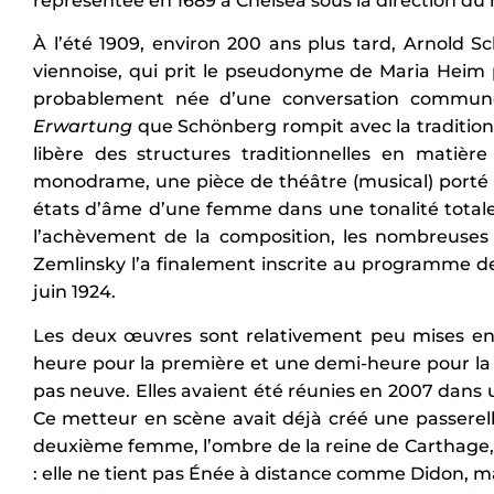
représentée en 1689 à Chelsea sous la direction du m
À l’été 1909, environ 200 ans plus tard, Arnold
viennoise, qui prit le pseudonyme de Maria Heim 
probablement née d’une conversation commune
Erwartung
que Schönberg rompit avec la tradition h
libère des structures traditionnelles en matiè
monodrame, une pièce de théâtre (musical) porté 
états d’âme d’une femme dans une tonalité total
l’achèvement de la composition, les nombreuses 
Zemlinsky l’a finalement inscrite au programme de
juin 1924.
Les deux œuvres sont relativement peu mises en 
heure pour la première et une demi-heure pour la 
pas neuve. Elles avaient été réunies en 2007 dans
Ce metteur en scène avait déjà créé une passerelle 
deuxième femme, l’ombre de la reine de Carthage,
: elle ne tient pas Énée à distance comme Didon, m