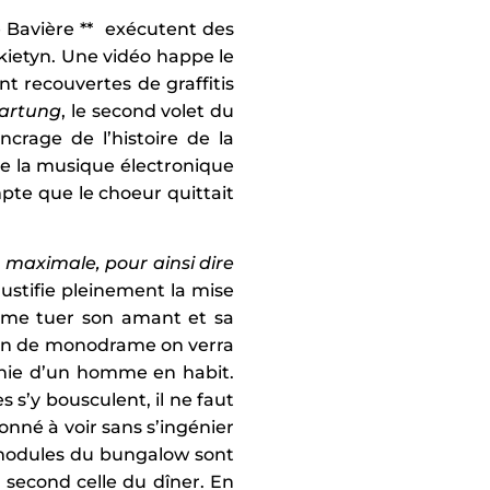
 Bavière ** exécutent des
ietyn. Une vidéo happe le
nt recouvertes de graffitis
artung
, le second volet du
crage de l’histoire de la
de la musique électronique
pte que le choeur quittait
e maximale, pour ainsi dire
 justifie pleinement la mise
emme tuer son amant et sa
 fin de monodrame on verra
nie d’un homme en habit.
 s’y bousculent, il ne faut
nné à voir sans s’ingénier
x modules du bungalow sont
 second celle du dîner. En