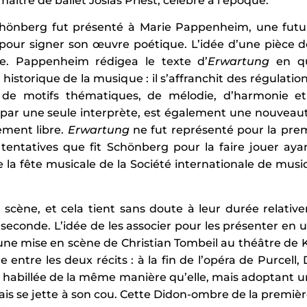
aître de ballet Josias Priest, célèbre à l’époque.
 Schönberg fut présenté à Marie Pappenheim, une fu
pour signer son œuvre poétique. L’idée d’une pièce de
. Pappenheim rédigea le texte d’
Erwartung
en qu
istorique de la musique : il s’affranchit des régulatio
re de motifs thématiques, de mélodie, d’harmonie 
par une seule interprète, est également une nouveauté
ement libre.
Erwartung
ne fut représenté pour la prem
tentatives que fit Schönberg pour la faire jouer ay
 la fête musicale de la Société internationale de musi
scène, et cela tient sans doute à leur durée relativ
seconde. L’idée de les associer pour les présenter en 
 une mise en scène de Christian Tombeil au théâtre d
entre les deux récits : à la fin de l’opéra de Purcell,
 habillée de la même manière qu’elle, mais adoptant 
ais se jette à son cou. Cette Didon-ombre de la premièr