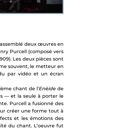
 a assemblé deux œuvres en
enry Purcell (composé vers
09). Les deux pièces sont
me souvent, le metteur en
u par vidéo et un écran
ième chant de l’
Enéide
de
 — et la seule à porter le
nte. Purcell a fusionné des
our créer une forme tout à
fects et les émotions des
ité du chant. L’oeuvre fut