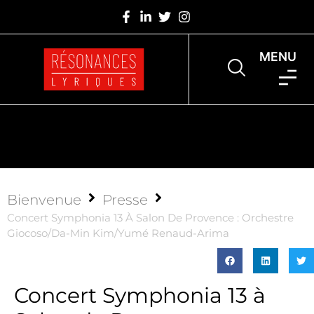
MENU
Bienvenue
Presse
Concert Symphonia 13 À Salon De Provence : Orchestre
Giocoso/Da-Min Kim/Yumé Renaud-Arima
Concert Symphonia 13 à