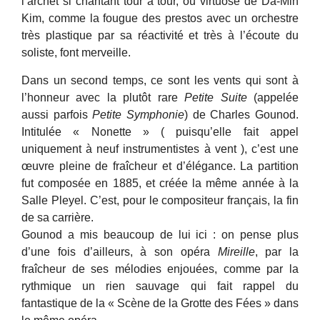
l’archet si chantant tour à tour, ou virtuose de Da-Min
Kim, comme la fougue des prestos avec un orchestre
très plastique par sa réactivité et très à l’écoute du
soliste, font merveille.
Dans un second temps, ce sont les vents qui sont à
l’honneur avec la plutôt rare
Petite Suite
(appelée
aussi parfois
Petite Symphonie
) de Charles Gounod.
Intitulée « Nonette » ( puisqu’elle fait appel
uniquement à neuf instrumentistes à vent ), c’est une
œuvre pleine de fraîcheur et d’élégance.
La partition
fut composée en 1885, et créée la même année à la
Salle Pleyel.
C’est, pour le compositeur français, la fin
de sa carrière.
Gounod a mis beaucoup de lui ici : on pense plus
d’une fois d’ailleurs, à son opéra
Mireille
, par la
fraîcheur de ses mélodies enjouées, comme par la
rythmique un rien sauvage qui fait rappel du
fantastique de la « Scène de la Grotte des Fées » dans