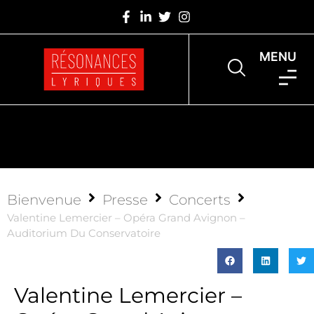
MENU
Bienvenue
Presse
Concerts
Valentine Lemercier – Opéra Grand Avignon –
Auditorium Du Conservatoire
Valentine Lemercier –