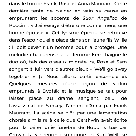
dans le trio de Frank, Rose et Anna Maurrant. Cette
dernière tente de plaider en vain sa cause en
empruntant les accents de
Suor Angelica
de
Puccini : « J’ai essayé d’être une bonne mère, une
bonne épouse ». Cet lyrisme éperdu se retrouve
dans l’espoir qu’elle place dans son jeune fils Willie
: il doit devenir un homme pour la protéger. Une
mélodie chaleureuse à la Jérôme Kern baigne le
duo où, tels des oiseaux migrateurs, Rose et Sam
songent à fuir vers d’autres cieux « We’ll go away
together » (« Nous allons partir ensemble »).
Quelques mesures d’une leçon de violon
empruntés à Dvořák et la musique se tait pour
laisser place au drame sanglant, celui de
l’assassinat de Sankey, l’amant d’Anna par Frank
Maurrant. La scène se clôt par une lamentation
chorale similaire à celle que Gershwin avait écrite
pour la cérémonie funèbre de Robbins tué par
Crown. La vie reprend son cours et Kurt Weill se