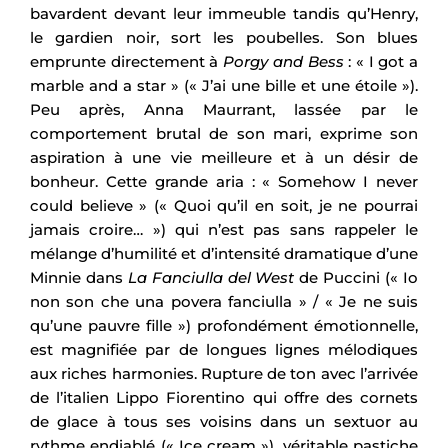
bavardent devant leur immeuble tandis qu’Henry,
le gardien noir, sort les poubelles. Son blues
emprunte directement à
Porgy and Bess
: « I got a
marble and a star » (« J’ai une bille et une étoile »).
Peu après, Anna Maurrant, lassée par le
comportement brutal de son mari, exprime son
aspiration à une vie meilleure et à un désir de
bonheur. Cette grande aria : « Somehow I never
could believe » (« Quoi qu’il en soit, je ne pourrai
jamais croire… ») qui n’est pas sans rappeler le
mélange d’humilité et d’intensité dramatique d’une
Minnie dans
La Fanciulla del West
de Puccini (« Io
non son che una povera fanciulla » / « Je ne suis
qu’une pauvre fille ») profondément émotionnelle,
est magnifiée par de longues lignes mélodiques
aux riches harmonies. Rupture de ton avec l’arrivée
de l’italien Lippo Fiorentino qui offre des cornets
de glace à tous ses voisins dans un sextuor au
rythme endiablé (« Ice cream »), véritable pastiche