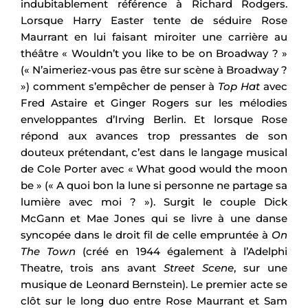
indubitablement référence à Richard Rodgers.
Lorsque Harry Easter tente de séduire Rose
Maurrant en lui faisant miroiter une carrière au
théâtre « Wouldn’t you like to be on Broadway ? »
(« N’aimeriez-vous pas être sur scène à Broadway ?
») comment s’empêcher de penser à
Top Hat
avec
Fred Astaire et Ginger Rogers sur les mélodies
enveloppantes d’Irving Berlin. Et lorsque Rose
répond aux avances trop pressantes de son
douteux prétendant, c’est dans le langage musical
de Cole Porter avec « What good would the moon
be » (« A quoi bon la lune si personne ne partage sa
lumière avec moi ? »). Surgit le couple Dick
McGann et Mae Jones qui se livre à une danse
syncopée dans le droit fil de celle empruntée à
On
The Town
(créé en 1944 également à l’Adelphi
Theatre, trois ans avant
Street Scene
, sur une
musique de Leonard Bernstein). Le premier acte se
clôt sur le long duo entre Rose Maurrant et Sam