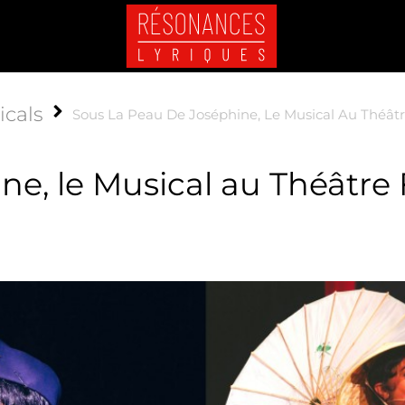
icals
Sous La Peau De Joséphine, Le Musical Au Théâtr
ne, le Musical au Théâtre