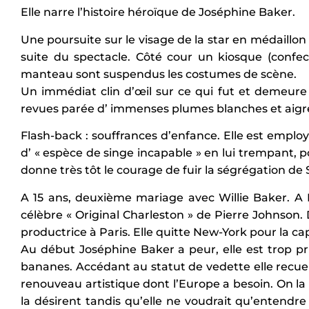
Elle narre l’histoire héroïque de Joséphine Baker.
Une poursuite sur le visage de la star en médaill
suite du spectacle. Côté cour un kiosque (confe
manteau sont suspendus les costumes de scène.
Un immédiat clin d’œil sur ce qui fut et demeure
revues parée d’ immenses plumes blanches et aigr
Flash-back : souffrances d’enfance. Elle est employ
d’ « espèce de singe incapable » en lui trempant, po
donne très tôt le courage de fuir la ségrégation de 
A 15 ans, deuxième mariage avec Willie Baker. A 
célèbre « Original Charleston » de Pierre Johnson
productrice à Paris. Elle quitte New-York pour la capi
Au début Joséphine Baker a peur, elle est trop p
bananes. Accédant au statut de vedette elle recueil
renouveau artistique dont l’Europe a besoin. On la
la désirent tandis qu’elle ne voudrait qu’entendre 