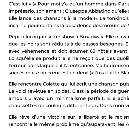
C’est lui » (« Pour moi y’a qu’un homme dans Paris 
imprésario, son amant : Giuseppe Abbatino qu’el
Elle lance des chansons à la mode (« La tonkinois
incarne pour certains la décadence des mœurs de
Pepito lui organise un show à Broadway. Elle n’avai
que les noirs sont réduits à de basses besognes. E
avec véhémence et doit écumer 63 hôtels avant 
Lorsqu’elle se produit elle ne reçoit que des quol
l’erreur dans laquelle il l’a entraînée. Malheureuse
succès mais son cœur est en deuil (« I’m a Little Blac
Elle rencontre Colette qui lui écrit une chanson pu
La voici revêtue en soldat. C’est la période de guer
amours » avec un minimalisme parfait. Elle achèt
chaussettes de couleurs différentes. (« Dans mon vi
Elle rêve d’une victoire sur la liberté et le rac
rencontre le même problème qu’auparavant, les Amé