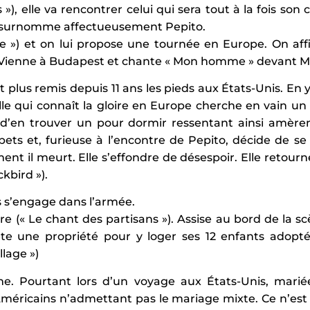
»), elle va rencontrer celui qui sera tout à la fois son
le surnomme affectueusement Pepito.
e ») et on lui propose une tournée en Europe. On aff
 Vienne à Budapest et chante « Mon homme » devant M
t plus remis depuis 11 ans les pieds aux États-Unis. En
lle qui connaît la gloire en Europe cherche en vain un
d’en trouver un pour dormir ressentant ainsi amèrem
ibets et, furieuse à l’encontre de Pepito, décide de se
ment il meurt. Elle s’effondre de désespoir. Elle retourn
kbird »).
is s’engage dans l’armée.
re (« Le chant des partisans »). Assise au bord de la sc
e une propriété pour y loger ses 12 enfants adoptés.
llage »)
isme. Pourtant lors d’un voyage aux États-Unis, marié
ricains n’admettant pas le mariage mixte. Ce n’est q