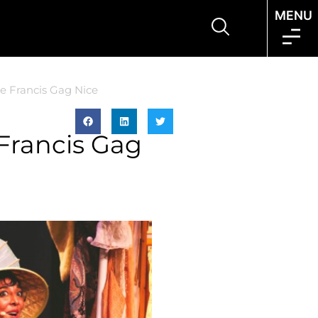
MENU
e Francis Gag Nice
 Francis Gag