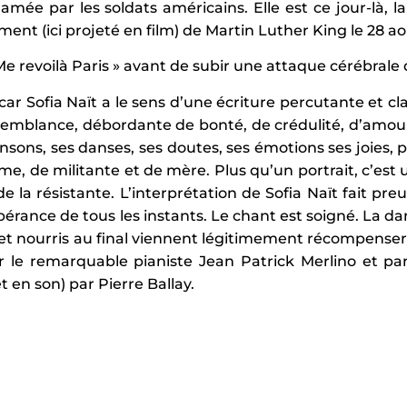
lamée par les soldats américains. Elle est ce jour-là, l
ment (ici projeté en film) de Martin Luther King le 28 a
 Me revoilà Paris » avant de subir une attaque cérébrale 
ar Sofia Naït a le sens d’une écriture percutante et clair
emblance, débordante de bonté, de crédulité, d’amour
nsons, ses danses, ses doutes, ses émotions ses joies,
me, de militante et de mère. Plus qu’un portrait, c’est
e la résistante. L’interprétation de Sofia Naït fait pr
rance de tous les instants. Le chant est soigné. La da
s et nourris au final viennent légitimement récompense
 le remarquable pianiste Jean Patrick Merlino et pa
 en son) par Pierre Ballay.