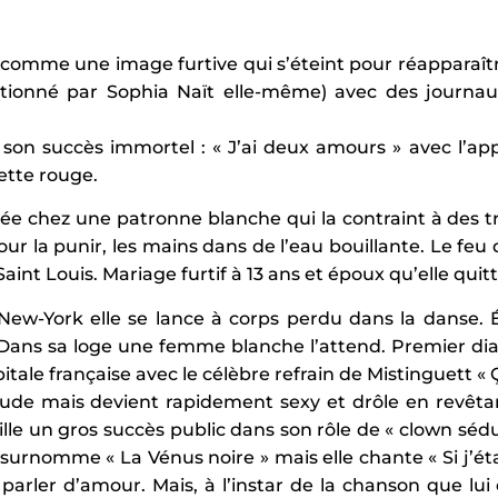
on comme une image furtive qui s’éteint pour réappara
ctionné par Sophia Naït elle-même) avec des journau
 son succès immortel : « J’ai deux amours » avec l’ap
ette rouge.
ée chez une patronne blanche qui la contraint à des tr
ur la punir, les mains dans de l’eau bouillante. Le feu q
Saint Louis. Mariage furtif à 13 ans et époux qu’elle qui
New-York elle se lance à corps perdu dans la danse. É
. Dans sa loge une femme blanche l’attend. Premier d
tale française avec le célèbre refrain de Mistinguett « Ça
rude mais devient rapidement sexy et drôle en revêta
le un gros succès public dans son rôle de « clown séduc
 surnomme « La Vénus noire » mais elle chante « Si j’é
parler d’amour. Mais, à l’instar de la chanson que lui