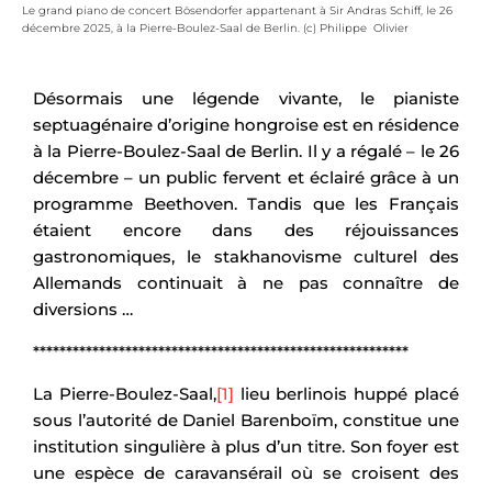
Le grand piano de concert Bösendorfer appartenant à Sir Andras Schiff, le 26
décembre 2025, à la Pierre-Boulez-Saal de Berlin. (c) Philippe Olivier
Désormais une légende vivante, le pianiste
septuagénaire d’origine hongroise est en résidence
à la Pierre-Boulez-Saal de Berlin. Il y a régalé – le 26
décembre – un public fervent et éclairé grâce à un
programme Beethoven. Tandis que les Français
étaient encore dans des réjouissances
gastronomiques, le stakhanovisme culturel des
Allemands continuait à ne pas connaître de
diversions …
*********************************************************
La Pierre-Boulez-Saal,
[1]
lieu berlinois huppé placé
sous l’autorité de Daniel Barenboïm, constitue une
institution singulière à plus d’un titre. Son foyer est
une espèce de caravansérail où se croisent des