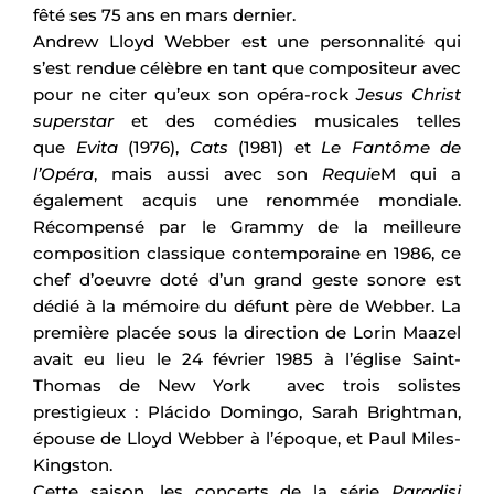
fêté ses 75 ans en mars dernier.
Andrew Lloyd Webber est une personnalité qui
s’est rendue célèbre en tant que compositeur avec
pour ne citer qu’eux son opéra-rock
Jesus Christ
superstar
et des comédies musicales telles
que
Evita
(1976),
Cats
(1981) et
Le Fantôme de
l’Opéra
, mais aussi avec son
Requie
M qui a
également acquis une renommée mondiale.
Récompensé par le Grammy de la meilleure
composition classique contemporaine en 1986, ce
chef d’oeuvre doté d’un grand geste sonore est
dédié à la mémoire du défunt père de Webber. La
première placée sous la direction de Lorin Maazel
avait eu lieu le 24 février 1985 à l’église Saint-
Thomas de New York avec trois solistes
prestigieux : Plácido Domingo, Sarah Brightman,
épouse de Lloyd Webber à l’époque, et Paul Miles-
Kingston.
Cette saison, les concerts de la série
Paradisi