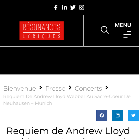
MENU
Bienvenue
Presse
Concerts
Requiem De Andrew Lloyd Webber Au Sacré-Coeur De
Neuhausen – Munich
Requiem de Andrew Lloyd