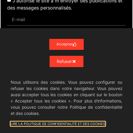
J'autorise le site à m'envoyer des publications et
des messages personnalisés.
S'inscrire
Accepter
Refuser
Actualités
Évènements
Presse
Nos Archives
Liens
Contact
Mentions Légales
Politique de confidentialité RGPD
Nous utilisons des cookies. Vous pouvez configurer ou
refuser les cookies dans votre navigateur. Vous pouvez
aussi accepter tous les cookies en cliquant sur le bouton
« Accepter tous les cookies ». Pour plus d’informations,
vous pouvez consulter notre Politique de confidentialité
Résonances Lyriques
- 07/23 -
et des cookies.
08/08/2026 © All rights Reserved. GEMEA Interactive
LIRE LA POLITIQUE DE CONFIDENTIALITÉ ET DES COOKIES