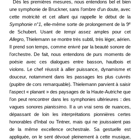
Dès les premières mesures, nous entendons bel et bien
une symphonie de Bruckner, sans l’ombre d’un doute, avec
cette motricité et cet allant qui rappelle le début de la
e
Symphonie n°1
, elle-même sorte de prolongement de la 9
de Schubert. Usant de
tempi
assez amples pour cet
Allegro
, Thielemann se montre très subtil, très léger, aérien.
Il prend son temps, comme enivré par la beauté sonore de
l’orchestre. De fait, nous entendons de purs moments de
poésie avec ces dialogues entre basson, hautbois et
violons. Le chef réussit à allier puissance, dynamisme et
douceur, notamment dans les passages les plus cuivrés
(pupitre de cors remarquable). Thielemann parvient à saisir
l’aspect « planant » des paysages de la Haute-Autriche que
l’on peut rencontrer dans les symphonies ultérieures : des
vagues sonores
pianissimo
. Il a un vrai sens de nuances,
dépassant de loin les interprétations pionnières certes
honorables d’Inbal ou Tintner, mais qui ne jouissaient pas
de la même excellence orchestrale. Sa gestuelle est
appliquée, on le sent dévoué pleinement à cette musique,