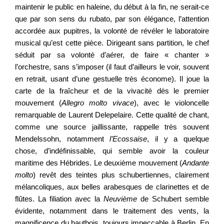
maintenir le public en haleine, du début à la fin, ne serait-ce
que par son sens du rubato, par son élégance, l’attention
accordée aux pupitres, la volonté de révéler le laboratoire
musical qu’est cette pièce. Dirigeant sans partition, le chef
séduit par sa volonté d’aérer, de faire « chanter »
l’orchestre, sans s’imposer (il faut d’ailleurs le voir, souvent
en retrait, usant d’une gestuelle très économe). Il joue la
carte de la fraîcheur et de la vivacité dès le premier
mouvement (
Allegro molto vivace
), avec le violoncelle
remarquable de Laurent Delepelaire. Cette qualité de chant,
comme une source jaillissante, rappelle très souvent
Mendelssohn, notamment
l’Ecossaise
, il y a quelque
chose, d’indéfinissable, qui semble avoir la couleur
maritime des Hébrides. Le deuxième mouvement (
Andante
molto
) revêt des teintes plus schubertiennes, clairement
mélancoliques, aux belles arabesques de clarinettes et de
flûtes. La filiation avec la
Neuvième
de Schubert semble
évidente, notamment dans le traitement des vents, la
magnificence du hautbois, toujours impeccable à Berlin. En