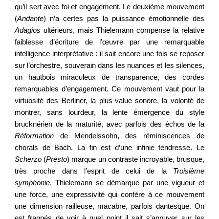
qu’il sert avec foi et engagement. Le deuxième mouvement
(
Andante
) n’a certes pas la puissance émotionnelle des
Adagios
ultérieurs, mais Thielemann compense la relative
faiblesse d’écriture de l’œuvre par une remarquable
intelligence interprétative : il sait encore une fois se reposer
sur l’orchestre, souverain dans les nuances et les silences,
un hautbois miraculeux de transparence, des cordes
remarquables d’engagement. Ce mouvement vaut pour la
virtuosité des Berliner, la plus-value sonore, la volonté de
montrer, sans lourdeur, la lente émergence du style
brucknérien de la maturité, avec parfois des échos de la
Réformation
de Mendelssohn, des réminiscences de
chorals de Bach. La fin est d’une infinie tendresse. Le
Scherzo
(
Presto
) marque un contraste incroyable, brusque,
très proche dans l’esprit de celui de la
Troisième
symphonie
. Thielemann se démarque par une vigueur et
une force, une expressivité qui confère à ce mouvement
une dimension railleuse, macabre, parfois dantesque. On
est frappés de voir à quel point il sait s’appuyer sur les