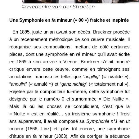
© Frederike van der Straeten
Une Symphonie en
fa
mineur (« 00 ») fraîche et inspirée
En 1895, juste un an avant son décès, Bruckner procède
à un recensement méthodique de son œuvre musicale. Il
réorganise ses compositions, mettant de côté certaines
pièces, dont une symphonie en
ré
mineur qu’il avait écrite
en 1869 à son arrivée à Vienne. Bruckner s’était montré
critique envers cette œuvre, comme en témoignent ses
annotations manuscrites telles que “
ungiltig
” (« invalide »),
“
annulirt
” (« annulé ») et “
ganz nichtig
” (« totalement nul »).
Rejetée par le compositeur lui-même, cette symphonie fut
désignée par le numéro 0 et surnommée « Die Nullte ».
Mais là où les choses se compliquent, c’est que la
« Nullte » est en réalité… sa troisième symphonie ! Trois
ans auparavant, il avait composé sa
Symphonie n°1
en
ut
mineur (1866, Linz) et, plus tôt encore, une symphonie
d’étude en
fa
mineur (1863). Afin de corriger la séquence