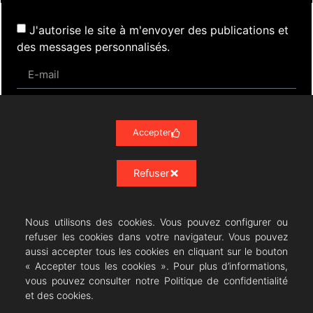
J'autorise le site à m'envoyer des publications et
des messages personnalisés.
S'inscrire
Accepter
Refuser
Actualités
Évènements
Presse
Nos Archives
Liens
Contact
Mentions Légales
Politique de confidentialité RGPD
Nous utilisons des cookies. Vous pouvez configurer ou
refuser les cookies dans votre navigateur. Vous pouvez
aussi accepter tous les cookies en cliquant sur le bouton
« Accepter tous les cookies ». Pour plus d’informations,
vous pouvez consulter notre Politique de confidentialité
Résonances Lyriques
- 07/23 -
et des cookies.
07/08/2026 © All rights Reserved. GEMEA Interactive