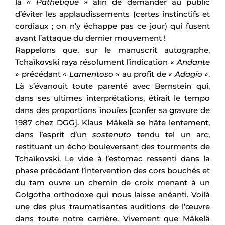
la
« Pathétique »
afin de demander au public
d’éviter les applaudissements (certes instinctifs et
cordiaux ; on n’y échappe pas ce jour) qui fusent
avant l’attaque du dernier mouvement !
Rappelons que, sur le manuscrit autographe,
Tchaïkovski raya résolument l’indication «
Andante
» précédant «
Lamentoso
» au profit de «
Adagio
».
Là s’évanouit toute parenté avec Bernstein qui,
dans ses ultimes interprétations, étirait le tempo
dans des proportions inouïes [confer sa gravure de
1987 chez DGG]. Klaus Mäkelä se hâte lentement,
dans l’esprit d’un
sostenuto
tendu tel un arc,
restituant un écho bouleversant des tourments de
Tchaïkovski. Le vide à l’estomac ressenti dans la
phase précédant l’intervention des cors bouchés et
du tam ouvre un chemin de croix menant à un
Golgotha orthodoxe qui nous laisse anéanti. Voilà
une des plus traumatisantes auditions de l’œuvre
dans toute notre carrière. Vivement que Mäkelä