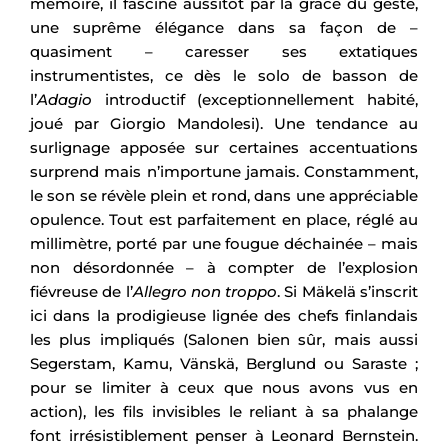
mémoire, il fascine aussitôt par la grâce du geste,
une suprême élégance dans sa façon de –
quasiment – caresser ses extatiques
instrumentistes, ce dès le solo de basson de
l’
Adagio
introductif (exceptionnellement habité,
joué par Giorgio Mandolesi). Une tendance au
surlignage apposée sur certaines accentuations
surprend mais n’importune jamais. Constamment,
le son se révèle plein et rond, dans une appréciable
opulence. Tout est parfaitement en place, réglé au
millimètre, porté par une fougue déchainée – mais
non désordonnée – à compter de l’explosion
fiévreuse de l’
Allegro non troppo
. Si Mäkelä s’inscrit
ici dans la prodigieuse lignée des chefs finlandais
les plus impliqués (Salonen bien sûr, mais aussi
Segerstam, Kamu, Vänskä, Berglund ou Saraste ;
pour se limiter à ceux que nous avons vus en
action), les fils invisibles le reliant à sa phalange
font irrésistiblement penser à Leonard Bernstein.