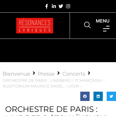
MENU
Bienvenue
Presse
Concerts
ORCHESTRE DE PARIS : LINDBERG / TCHAÏKOVSKI –
AUDITORIUM MAURICE RAVEL – LYON –
ORCHESTRE DE PARIS :