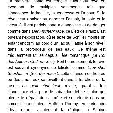
La première partie est conçue autour du rêve en
évoquant de multiples sentiments, tels que
l’innocence, la fragilité, la tendresse et l’amour. Si le
rêve peut apaiser ou apporter l’espoir, la paix et la
sécurité, il est parfois porteur d’angoisse et de danger
comme dans
Der Fischerknabe,
ce Lied de Franz Liszt
ouvrant l’exploration, où le texte de Schiller montre un
enfant endormi au bord d’un lac qui l’attire à son réveil
dans la profondeur de ses eaux. Ce thème est
fréquemment utilisé depuis l’ère romantique (
Le Roi
des Aulnes,
Ondine
…etc.). Fort heureusement, le rêve
est souvent synonyme de félicité, comme
Erev shel
Shoshanim
(
Soir des roses
), cette chanson en hébreu
où des amoureux se réveillent dans la fraîcheur de la
rosée.
Le petit chat triste
révèle, quant à lui,
l’innocence et la peur de l’abandon, tel ce chaton qui
pleure le départ de sa mère et se réfugie dans un
sommeil consolateur. Mathieu Pordoy, en partenaire
idéal, donne vocalement la réplique à Sabine