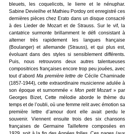
bleuets, les coquelicots, le lierre et le nénuphar.
Sabine Devieilhe et Mathieu Pordoy ont enregistré ces
dernières pièces chez Erato dans un disque consacré
à des Lieder de Mozart et de Strauss. Sur le vif, la
cantatrice surmonte brillamment le défi consistant à
alterner très rapidement les langues française
(Boulanger) et allemande (Strauss), et qui plus est,
évoluant dans des styles si sensiblement différents.
Puis, nous retrouvons deux autres talentueuses
compositrices françaises encore trop peu jouées, avec
tout d’abord
Ma première lettre de
Cécile Chaminade
(1857-1944), cette extraordinaire musicienne adulée à
son époque et surnommée «
Mon petit Mozart
» par
Georges Bizet, Cette mélodie aborde le thème du
temps et de l’oubli, où une femme relit avec émotion sa
première lettre d’amour dont elle avait perdu le
souvenir. Viennent ensuite trois des six chansons
françaises de Germaine Tailleferre composées en
1929, soit à la fin des Années folles. Ces pages (aux