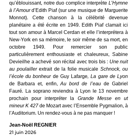
qu’éblouissant, notre duo complice interprète
L’Hymne
à l’Amour
d’Edith Piaf (sur une musique de Marguerite
Monnot). Cette chanson à la célébrité devenue
planétaire a été écrite en 1949. Edith Piaf clamait ici
tout son amour à Marcel Cerdan et elle l’interprétera à
New-York en sa mémoire, le soir même de sa mort, en
octobre 1949. Pour remercier son public
particulièrement enthousiaste et chaleureux, Sabine
Devieilhe a achevé son récital avec trois bis :
Une nuit
au poulailler
extrait de la folie musicale
Schnock, ou
l’école du bonheur
de Guy Lafarge
, La gare de Lyon
de Barbara et, enfin,
Au bord de l’eau
de Gabriel
Fauré
.
La soprano reviendra à Lyon le 13 novembre
prochain pour interpréter la
Grande Messe en ut
mineur K 427
de Mozart avec l’Ensemble Pygmalion, à
l’Auditorium. Un rendez-vous à ne pas manquer !
Jean-Noël REGNIER
21 juin 2026