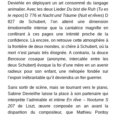
Deviehle en déployant un art consommé du langage
animalier. Avec les deux Lieder
Du bist die Ruh
(
Tu es
le repos
) D 776 et
Nacht und Träume
(
Nuit et rêves
) D
827
de Schubert, l’on atteint une dimension
émotionnelle intense que la cantatrice magnifie en
conférant à ces pages une intimité proche de la
confidence. Là encore, on retrouve cette atmosphère à
la frontière de deux mondes, si chère à Schubert, où la
mort n’est jamais très éloignée. A contrario, la douce
Berceuse cosaque
(anonyme, intercalée entre les
deux Schubert) évoque la foi d’une mère en un avenir
radieux pour son enfant, une mélopée fondée sur
l’espoir inébranlable qu’il deviendra un fier guerrier.
Sans sortir de scène, mais se tournant vers le piano,
Sabine Devieilhe laisse la place à son partenaire qui
interprète l’admirable et intime
En rêve – Nocturne
S
207
de Liszt, œuvre composée un an avant la
disparition du compositeur, que Mathieu Pordoy