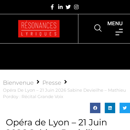
MENU
Bienvenue
Presse
Opéra De Lyon – 21 Juin 2026 Sabine Devieilhe – Mathieu
Pordoy : Récital Grande Voix
Opéra de Lyon – 21 Juin