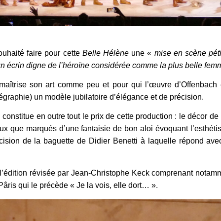
ouhaité faire pour cette
Belle Hélène
une «
mise en scène péti
 un écrin digne de l’héroïne considérée comme la plus belle f
 maîtrise son art comme peu et pour qui l’œuvre d’Offenbac
régraphie) un modèle jubilatoire d’élégance et de précision.
nstitue en outre tout le prix de cette production : le décor de
x que marqués d’une fantaisie de bon aloi évoquant l’esthétis
cision de la baguette de Didier Benetti à laquelle répond ave
l’édition révisée par Jean-Christophe Keck comprenant notamme
Pâris qui le précède « Je la vois, elle dort… ».