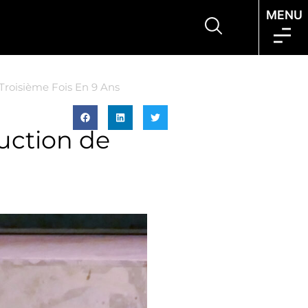
MENU
Troisième Fois En 9 Ans
duction de