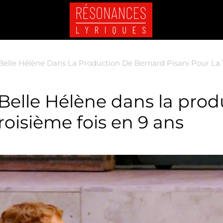
 Belle Hélène Dans La Production De Bernard Pisani Pour La 
 Belle Hélène dans la pro
roisième fois en 9 ans