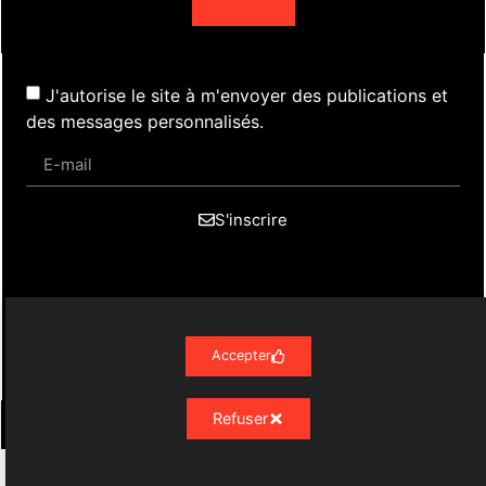
J'autorise le site à m'envoyer des publications et
des messages personnalisés.
S'inscrire
Actualités
Évènements
Presse
Nos Archives
Liens
Contact
Mentions Légales
Accepter
Politique de confidentialité RGPD
Refuser
Résonances Lyriques
- 07/23 -