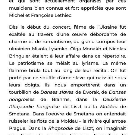
et qui sont actuellement organisés par ces
musiciens bien connus et fort appréciés que sont
Michel et Françoise Lethiec.
Dès le début du concert, l’âme de l’Ukraine fut
exaltée au travers d’une œuvre débordante de
charme et de romantisme, du grand compositeur
ukrainien Mikola Lysenko. Olga Monakh et Nicolas
Bringuier étaient à leur affaire dans ce répertoire.
Le patriotisme se mêlait au lyrisme. La même
flamme brûla tout au long de leur récital. On fut
porté par ce souffle d’âme slave qui naissait sous
leurs doigts. Ils nous emportèrent dans un
tourbillon de
Danses slaves
de Dvorak, de
Danses
hongroises
de Brahms, dans la
Deuxième
Rhapsodie hongroise
de Liszt ou la
Moldau
de
Smetana. Dans l’oeuvre de Smetana on entendait
ruisseler les flots de la Moldau – la rivière qui arrose
Prague. Dans la
Rhapsodie
de Liszt, on imaginait