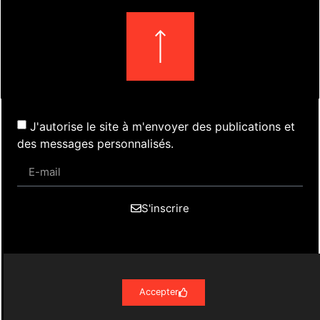
J'autorise le site à m'envoyer des publications et
des messages personnalisés.
S'inscrire
Actualités
Évènements
Presse
Nos Archives
Liens
Contact
Mentions Légales
Accepter
Politique de confidentialité RGPD