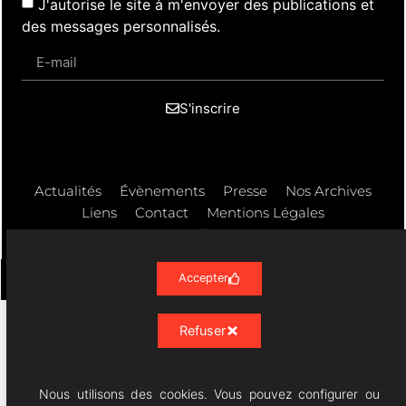
J'autorise le site à m'envoyer des publications et
des messages personnalisés.
S'inscrire
Actualités
Évènements
Presse
Nos Archives
Liens
Contact
Mentions Légales
Politique de confidentialité RGPD
Accepter
Refuser
Résonances Lyriques
- 07/23 -
06/08/2026 © All rights Reserved. GEMEA Interactive
Nous utilisons des cookies. Vous pouvez configurer ou