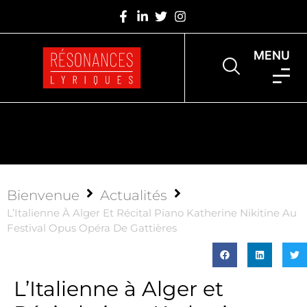
MENU
Bienvenue
Actualités
L’Italienne À Alger Et Récital Piano Katherine Nikitine Au
Festival Opus Opéra De Gattières
L’Italienne à Alger et