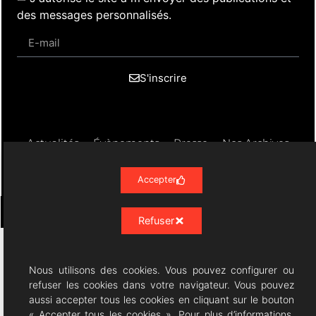
des messages personnalisés.
S'inscrire
Actualités
Évènements
Presse
Nos Archives
Liens
Contact
Mentions Légales
Politique de confidentialité RGPD
Accepter
Refuser
Résonances Lyriques
- 07/23 -
Nous utilisons des cookies. Vous pouvez configurer ou
07/08/2026 © All rights Reserved. GEMEA Interactive
refuser les cookies dans votre navigateur. Vous pouvez
aussi accepter tous les cookies en cliquant sur le bouton
« Accepter tous les cookies ». Pour plus d’informations,