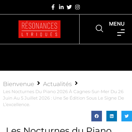
MENU
Bienvenue
Actualités
Les Nocturnes Du Piano 2026 À Cagnes-Sur-Mer Du 26
Juin Au 5 Juillet 2026 : Une 5e Édition Sous Le Signe De
L’excellence.
Les Nocturnes du Piano