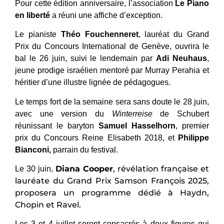
Pour cette édition anniversaire, l’association
Le Piano
en liberté
a réuni une affiche d’exception.
Le pianiste
Théo Fouchenneret
, lauréat du Grand
Prix du Concours International de Genève, ouvrira le
bal le 26 juin, suivi le lendemain par
Adi Neuhaus
,
jeune prodige israélien mentoré par Murray Perahia et
héritier d’une illustre lignée de pédagogues.
Le temps fort de la semaine sera sans doute le 28 juin,
avec une version du
Winterreise
de Schubert
réunissant le baryton
Samuel Hasselhorn
, premier
prix du Concours Reine Elisabeth 2018, et
Philippe
Bianconi,
parrain du festival.
Diana Cooper
, révélation française et
Le 30 juin,
lauréate du Grand Prix Samson François 2025,
proposera un programme dédié à Haydn,
Chopin et Ravel.
Les 3 et 4 juillet seront consacrés à deux figures qui