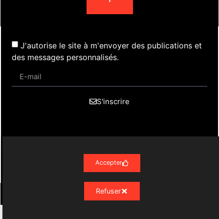
J'autorise le site à m'envoyer des publications et
des messages personnalisés.
S'inscrire
Actualités
Évènements
Presse
Nos Archives
Liens
Contact
Mentions Légales
Accepter
Politique de confidentialité RGPD
Refuser