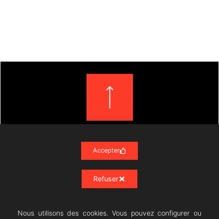
Accepter
J'autorise le site à m'envoyer des publications et
des messages personnalisés.
Refuser
S'inscrire
Nous utilisons des cookies. Vous pouvez configurer ou