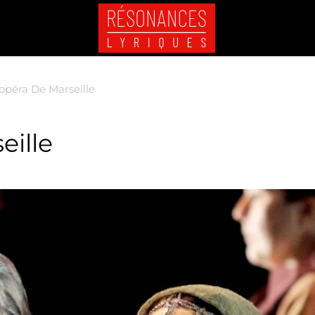
opéra De Marseille
eille