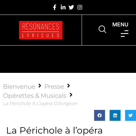
MENU
Bienvenue
Presse
Opérettes & Musicals
La Périchole À L’opéra D’Avignon
La Périchole à l’opéra