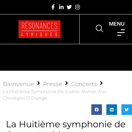
MENU
Bienvenue
Presse
Concerts
La Huitième Symphonie De Gustav Mahler Aux
Chorégies D’Orange
La Huitième symphonie de