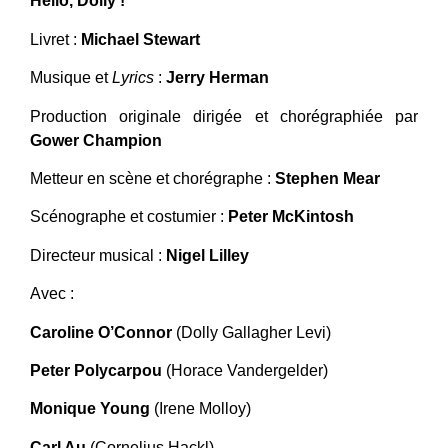
Hello, Dolly !
Livret :
Michael Stewart
Musique et
Lyrics
:
Jerry Herman
Production originale dirigée et chorégraphiée par
Gower Champion
Metteur en scène et chorégraphe :
Stephen Mear
Scénographe et costumier :
Peter McKintosh
Directeur musical :
Nigel Lilley
Avec :
Caroline O’Connor
(Dolly Gallagher Levi)
Peter Polycarpou
(Horace Vandergelder)
Monique Young
(Irene Molloy)
Carl Au
(Cornelius Hackl)