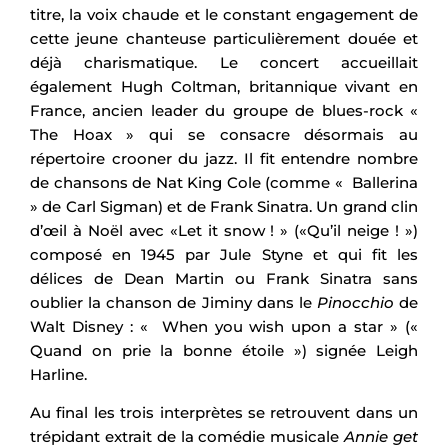
titre, la voix chaude et le constant engagement de
cette jeune chanteuse particulièrement douée et
déjà charismatique. Le concert accueillait
également Hugh Coltman, britannique vivant en
France, ancien leader du groupe de blues-rock «
The Hoax » qui se consacre désormais au
répertoire crooner du jazz. Il fit entendre nombre
de chansons de Nat King Cole (comme « Ballerina
» de Carl Sigman) et de Frank Sinatra. Un grand clin
d’œil à Noël avec «Let it snow ! » («Qu’il neige ! »)
composé en 1945 par Jule Styne et qui fit les
délices de Dean Martin ou Frank Sinatra sans
oublier la chanson de Jiminy dans le
Pinocchio
de
Walt Disney : « When you wish upon a star » («
Quand on prie la bonne étoile ») signée Leigh
Harline.
Au final les trois interprètes se retrouvent dans un
trépidant extrait de la comédie musicale
Annie get