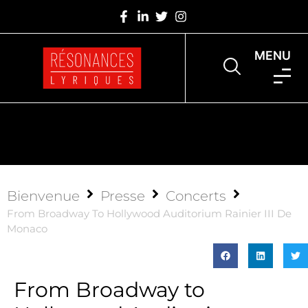
MENU
Bienvenue
Presse
Concerts
From Broadway To Hollywood Auditorium Rainier III De
Monaco
From Broadway to