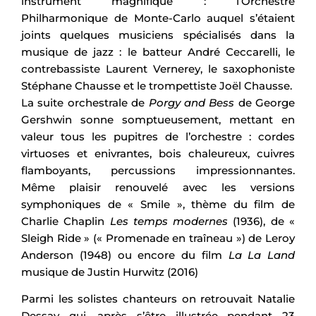
instrument magnifique : l’Orchestre
Philharmonique de Monte-Carlo auquel s’étaient
joints quelques musiciens spécialisés dans la
musique de jazz : le batteur André Ceccarelli, le
contrebassiste Laurent Vernerey, le saxophoniste
Stéphane Chausse et le trompettiste Joël Chausse.
La suite orchestrale de
Porgy and Bess
de George
Gershwin sonne somptueusement, mettant en
valeur tous les pupitres de l’orchestre : cordes
virtuoses et enivrantes, bois chaleureux, cuivres
flamboyants, percussions impressionnantes.
Même plaisir renouvelé avec les versions
symphoniques de « Smile », thème du film de
Charlie Chaplin
Les temps modernes
(1936), de «
Sleigh Ride » (« Promenade en traîneau ») de Leroy
Anderson (1948) ou encore du film
La La Land
musique de Justin Hurwitz (2016)
Parmi les solistes chanteurs on retrouvait Natalie
Dessay qui, après s’être illustrée pendant 23