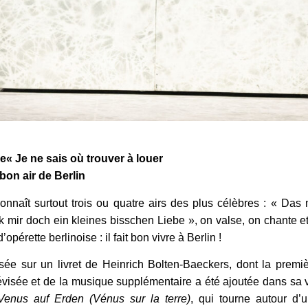
ne
« Je ne sais où trouver à louer
bon air de Berlin
nnaît surtout trois ou quatre airs des plus célèbres : « Das 
 mir doch ein kleines bisschen Liebe », on valse, on chante et
pérette berlinoise : il fait bon vivre à Berlin !
sée sur un livret de Heinrich Bolten-Baeckers, dont la premi
évisée et de la musique supplémentaire a été ajoutée dans sa v
Venus auf Erden (Vénus sur la terre)
, qui tourne autour d’