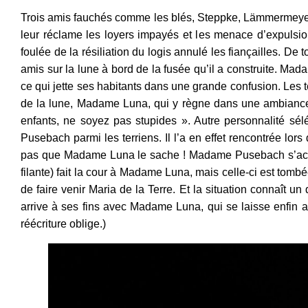
Trois amis fauchés comme les blés, Steppke, Lämmermeye
leur réclame les loyers impayés et les menace d’expulsi
foulée de la résiliation du logis annulé les fiançailles. D
amis sur la lune à bord de la fusée qu’il a construite. Mada
ce qui jette ses habitants dans une grande confusion. Les t
de la lune, Madame Luna, qui y règne dans une ambiance d
enfants, ne soyez pas stupides ». Autre personnalité sél
Pusebach parmi les terriens. Il l’a en effet rencontrée lors 
pas que Madame Luna le sache ! Madame Pusebach s’accroc
filante) fait la cour à Madame Luna, mais celle-ci est tom
de faire venir Maria de la Terre. Et la situation connaît u
arrive à ses fins avec Madame Luna, qui se laisse enfin at
réécriture oblige.)