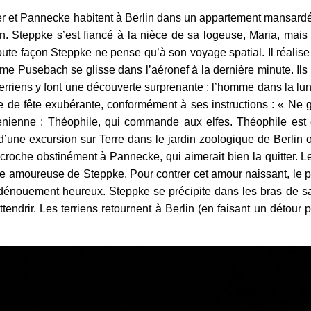
r et Pannecke habitent à Berlin dans un appartement mansar
on. Steppke s’est fiancé à la nièce de sa logeuse, Maria, m
e toute façon Steppke ne pense qu’à son voyage spatial. Il réalis
me Pusebach se glisse dans l’aéronef à la dernière minute. Ils at
erriens y font une découverte surprenante : l’homme dans la lun
e fête exubérante, conformément à ses instructions : « Ne ga
énienne : Théophile, qui commande aux elfes. Théophile est e
d’une excursion sur Terre dans le jardin zoologique de Berlin où i
he obstinément à Pannecke, qui aimerait bien la quitter. Le
bée amoureuse de Steppke. Pour contrer cet amour naissant, le p
n dénouement heureux. Steppke se précipite dans les bras de sa 
tendrir. Les terriens retournent à Berlin (en faisant un détour