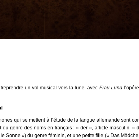
reprendre un vol musical vers la lune, avec
Frau Luna
l’opére
al
phones qui se mettent à l’étude de la langue allemande sont c
nt du genre des noms en français : « der », article masculin, « d
 Die Sonne ») du genre féminin, et une petite fille (« Das Mädch