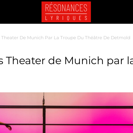
 Theater De Munich Par La Troupe Du Théâtre De Detmold
 Theater de Munich par l