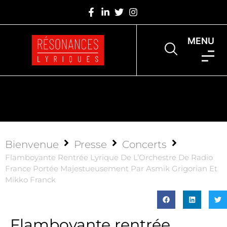
MENU
Bienvenue
Presse
Concerts
Flamboyante Rentrée Lyrique De L’Orchestre De Radio
France Portée Majestueusement Par Asmik Grigorian Et
Mikko Franck
Flamboyante rentrée