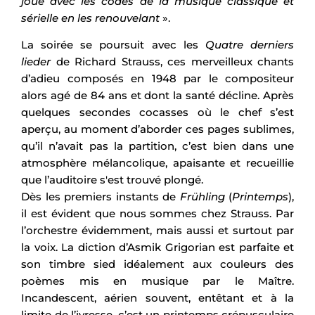
joue avec les codes de la musique classique et
sérielle en les renouvelant
».
La soirée se poursuit avec les
Quatre derniers
lieder
de Richard Strauss, ces merveilleux chants
d’adieu composés en 1948 par le compositeur
alors agé de 84 ans et dont la santé décline. Après
quelques secondes cocasses où le chef s’est
aperçu, au moment d’aborder ces pages sublimes,
qu’il n’avait pas la partition, c’est bien dans une
atmosphère mélancolique, apaisante et recueillie
que l’auditoire s'est trouvé plongé.
Dès les premiers instants de
Frühling
(
Printemps
),
il est évident que nous sommes chez Strauss. Par
l’orchestre évidemment, mais aussi et surtout par
la voix. La diction d’Asmik Grigorian est parfaite et
son timbre sied idéalement aux couleurs des
poèmes mis en musique par le Maître.
Incandescent, aérien souvent, entêtant et à la
limite de l’ivresse, c’est un printemps crépusculaire