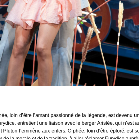
ée, loin d’être l’amant passionné de la légende, est devenu u
rydice, entretient une liaison avec le berger Aristée, qui n’est 
t Pluton l’emmène aux enfers. Orphée, loin d’être éploré, est s
 de la morale et de la tradition, à aller réclamer Eurydice aupr