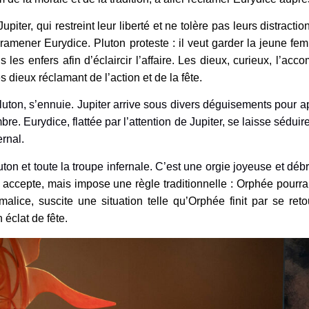
ter, qui restreint leur liberté et ne tolère pas leurs distractio
ramener Eurydice. Pluton proteste : il veut garder la jeune femm
es enfers afin d’éclaircir l’affaire. Les dieux, curieux, l’a
 dieux réclamant de l’action et de la fête.
uton, s’ennuie. Jupiter arrive sous divers déguisements pour appr
. Eurydice, flattée par l’attention de Jupiter, se laisse sédui
ernal.
ton et toute la troupe infernale. C’est une orgie joyeuse et déb
r accepte, mais impose une règle traditionnelle : Orphée pourr
malice, suscite une situation telle qu’Orphée finit par se re
 éclat de fête.