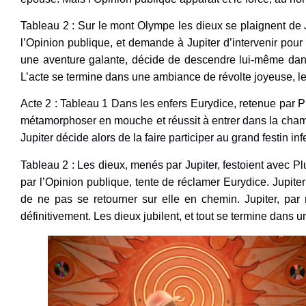
Tableau 2 : Sur le mont Olympe les dieux se plaignent de Jupi
l’Opinion publique, et demande à Jupiter d’intervenir pour 
une aventure galante, décide de descendre lui-même dans l
L’acte se termine dans une ambiance de révolte joyeuse, les
Acte 2 : Tableau 1
Dans les enfers
Eurydice, retenue par Pl
métamorphoser en mouche et réussit à entrer dans la chambre
Jupiter décide alors de la faire participer au grand festin inf
Tableau 2 :
Les dieux, menés par Jupiter, festoient avec Plu
par l’Opinion publique, tente de réclamer Eurydice. Jupite
de ne pas se retourner sur elle en chemin. Jupiter, par 
définitivement. Les dieux jubilent, et tout se termine dans un