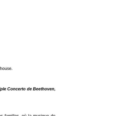
house. ​
riple Concerto de Beethoven,
es familles, où la musique de