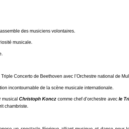
rassemble des musiciens volontaires. ​
riosité musicale.
e.
le Triple Concerto de Beethoven avec l’Orchestre national de Mul
ion incontournable de la scène musicale internationale. ​
ur musical
Christoph Koncz
comme chef d’orchestre avec
le T
rit chambriste.
opose un spectacle féerique alliant musique et danse pour l