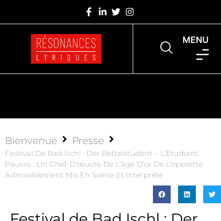
MENU
Bienvenue
Presse
Festival De Bad Ischl : Der Bettelstudent – L’Etudiant
Pauvre : Un Chef-D’œuvre De L’âge D’or De L’opérette
Admirablement Mis En Scène Et Interprété
Festival de Bad Ischl : Der