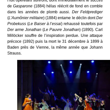
Huit opérettes suivront, dont immédiatement le succès
de
Gasparone
(1884) hélas réécrit de fond en comble
dans les années de plomb aussi.
Der Feldprediger
(
L’Aumônier militaire
) (1884) entame le déclin dont
Der
Probekuss
(
Le Baiser à l’essai
) rehaussé toutefois par
Der arme Jonathan
(
Le Pauvre Jonathan
) (1890). Carl
Millöcker souffre de l’inspiration perdue. Une attaque
précoce (1892) puis la mort le 31 décembre à 1899 à
Baden près de Vienne, la même année que Johann
Strauss.