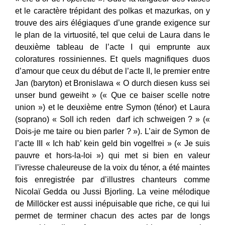
et le caractère trépidant des polkas et mazurkas, on y
trouve des airs élégiaques d’une grande exigence sur
le plan de la virtuosité, tel que celui de Laura dans le
deuxième tableau de l’acte I qui emprunte aux
coloratures rossiniennes. Et quels magnifiques duos
d’amour que ceux du début de l’acte II, le premier entre
Jan (baryton) et Bronislawa « O durch diesen kuss sei
unser bund geweiht » (« Que ce baiser scelle notre
union ») et le deuxième entre Symon (ténor) et Laura
(soprano) « Soll ich reden darf ich schweigen ? » («
Dois-je me taire ou bien parler ? »). L’air de Symon de
l’acte III « Ich hab’ kein geld bin vogelfrei » (« Je suis
pauvre et hors-la-loi ») qui met si bien en valeur
l’ivresse chaleureuse de la voix du ténor, a été maintes
fois enregistrée par d’illustres chanteurs comme
Nicolaï Gedda ou Jussi Bjorling. La veine mélodique
de Millöcker est aussi inépuisable que riche, ce qui lui
permet de terminer chacun des actes par de longs