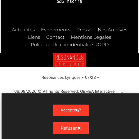
S'inscrire
Actualités
Évènements
Presse
Nos Archives
Liens
Contact
Mentions Légales
Politique de confidentialité RGPD
Résonances Lyriques
- 07/23 -
06/08/2026 © All rights Reserved. GEMEA Interactive
Accepter
Refuser