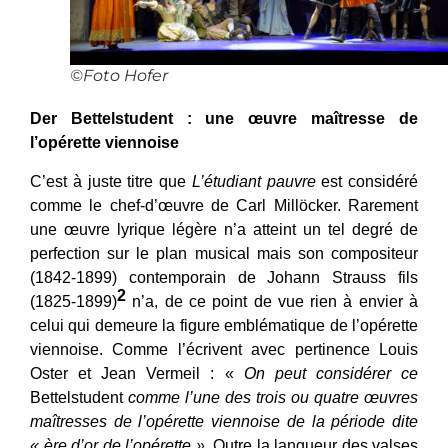
©Foto Hofer
Der Bettelstudent : une œuvre maîtresse de
l’opérette viennoise
C’est à juste titre que
L’étudiant pauvre
est considéré
comme le chef-d’œuvre de Carl Millöcker. Rarement
une œuvre lyrique légère n’a atteint un tel degré de
perfection sur le plan musical mais son compositeur
(1842-1899) contemporain de Johann Strauss fils
2
(1825-1899)
n’a, de ce point de vue rien à envier à
celui qui demeure la figure emblématique de l’opérette
viennoise. Comme l’écrivent avec pertinence Louis
Oster et Jean Vermeil : «
On peut considérer ce
Bettelstudent
comme l’une des trois ou quatre œuvres
maîtresses de l’opérette viennoise de la période dite
« ère d’or de l’opérette »
.
Outre la langueur des valses