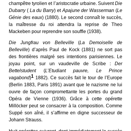
champêtre tyrolien et l’aristocratie urbaine. Suivent
Die
Dubarry
(
La du Barry
) et
Apajune der Wasserman
(
Le
Génie des eaux
) (1880). Le second connaît le succès,
la maîtresse du roi attendra la reprise de Theo
Mackeben pour reprendre son souffle (1938).
Die Jungfrau von Belleville
(
La Demoiselle de
Belleville
) d’après Paul de Kock (1881) ne sort pas
des frontières malgré ses intentions parisiennes. Le
joyau point, sur un vaudeville de Scribe :
Der
Bettelstudent
(
L’Etudiant pauvre, Le Prince
1
vagabond
)
1882). Ce succès fait le tour de l’Europe
(Berlin 1883, Paris 1891) avant que le nazisme ne lui
ouvre de façon compromettante les portes du grand
Opéra de Vienne (1936). Grâce à cette opérette
Millöcker peut se consacrer à la composition. Comme
Suppé son aîné, il s’affirme en digne successeur de
Johann Strauss.