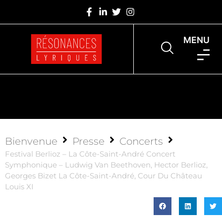
MENU
Bienvenue
Presse
Concerts
Festival Berlioz – La Côte-Saint-André Concert
Symphonique – Ludwig Van Beethoven, Hector Berlioz,
Georges Bizet La Côte-Saint-André, Cour Du Château
Louis XI