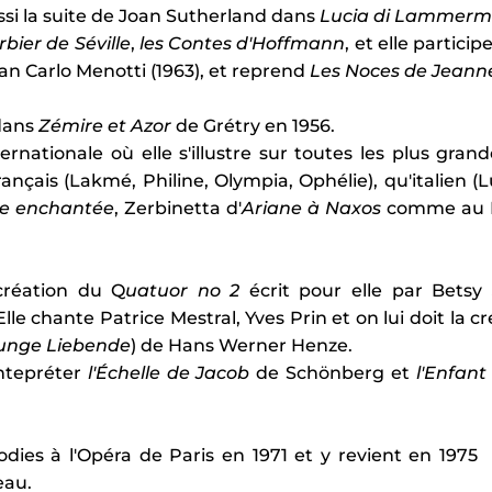
ussi la suite de Joan Sutherland dans
Lucia di Lammerm
rbier de Séville
,
les Contes d'Hoffmann
, et elle partici
an Carlo Menotti (1963), et reprend
Les Noces de Jeann
dans
Zémire et Azor
de Grétry en 1956.
ationale où elle s'illustre sur toutes les plus gran
ançais (Lakmé, Philine, Olympia, Ophélie), qu'italien (Lu
te enchantée
, Zerbinetta d'
Ariane à Naxos
comme au Fe
création du Q
uatuor no 2
écrit pour elle par Betsy
 Elle chante Patrice Mestral, Yves Prin et on lui doit la 
 junge Liebende
) de Hans Werner Henze.
intepréter
l'Échelle de Jacob
de Schönberg et
l'Enfant
mélodies à l'Opéra de Paris en 1971 et y revient en 19
eau.