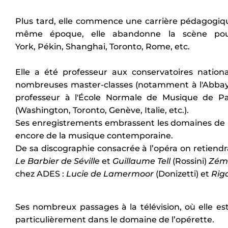
Plus tard, elle commence une carrière pédagogiqu
même époque, elle abandonne la scène pou
York, Pékin, Shanghai, Toronto, Rome, etc.
Elle a été professeur aux conservatoires natio
nombreuses master-classes (notamment à l'Abbaye
professeur à l'École Normale de Musique de Par
(Washington, Toronto, Genève, Italie, etc.).
Ses enregistrements embrassent les domaines de l'
encore de la musique contemporaine.
De sa discographie consacrée à l’opéra on retien
Le Barbier de Séville
et
Guillaume Tell
(Rossini)
Zémi
chez ADES :
Lucie de Lamermoor
(Donizetti) et
Rig
Ses nombreux passages à la télévision, où elle es
particulièrement dans le domaine de l’opérette.