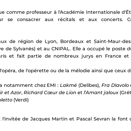
e comme professeur à l'Académie Internationale d'Été
r se consacrer aux récitals et aux concerts.
naux de région de Lyon, Bordeaux et Saint-Maur-des
 de Sylvanès) et au CNIPAL. Elle a occupé le poste d
is et fait partie de nombreux jurys en France et s
opéra, de l'opérette ou de la mélodie ainsi que ceux d
dra notamment chez EMI :
Lakmé
(Delibes),
Fra Diavolo
r et Azor
,
Richard Cœur de Lion
et
l’Amant jaloux
(Grét
oletto
(Verdi)
t l'invitée de Jacques Martin et Pascal Sevran la font