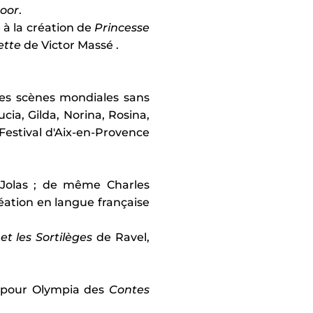
oor
.
pe à la création de
Princesse
ette
de Victor Massé .
des scènes mondiales sans
cia, Gilda, Norina, Rosina,
stival d'Aix-en-Provence
 Jolas ; de même Charles
création en langue française
 et les Sortilèges
de Ravel,
75 pour Olympia des
Contes