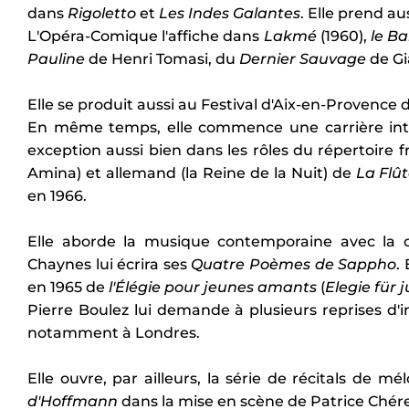
dans
Rigoletto
et
Les Indes Galantes
. Elle prend a
L'Opéra-Comique l'affiche dans
Lakmé
(1960),
le Ba
Pauline
de Henri Tomasi, du
Dernier Sauvage
de Gi
Elle se produit aussi au Festival d'Aix-en-Provence 
En même temps, elle commence une carrière intern
exception aussi bien dans les rôles du répertoire fr
Amina) et allemand (la Reine de la Nuit) de
La Flû
en 1966.
Elle aborde la musique contemporaine avec la 
Chaynes lui écrira ses
Quatre Poèmes de Sappho
.
en 1965 de
l'Élégie pour jeunes amants
(
Elegie für
Pierre Boulez lui demande à plusieurs reprises d'
notamment à Londres.
Elle ouvre, par ailleurs, la série de récitals de 
d'Hoffmann
dans la mise en scène de Patrice Chér