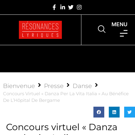
MENU
Bienvenue
Presse
Danse
Concours Virtuel « Danza Per La Vita Italia » Au Bénéfice
De L’Hôpital De Bergame
Concours virtuel « Danza