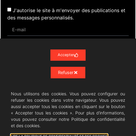
J'autorise le site à m'envoyer des publications et
des messages personnalisés.
S'inscrire
Accepter
Refuser
Actualités
Évènements
Presse
Nos Archives
Liens
Contact
Mentions Légales
Politique de confidentialité RGPD
Nous utilisons des cookies. Vous pouvez configurer ou
refuser les cookies dans votre navigateur. Vous pouvez
aussi accepter tous les cookies en cliquant sur le bouton
« Accepter tous les cookies ». Pour plus d’informations,
vous pouvez consulter notre Politique de confidentialité
Résonances Lyriques
- 07/23 -
et des cookies.
06/08/2026 © All rights Reserved. GEMEA Interactive