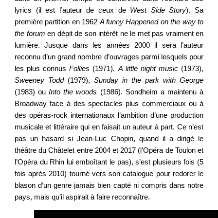
lyrics (il est l’auteur de ceux de
West
Side
Story
). Sa
première partition en 1962
A funny Happened on
the way to
the forum
en dépit de son intérêt ne le met pas vraiment en
lumière. Jusque dans les années 2000 il sera l’auteur
reconnu d’un grand nombre d’ouvrages parmi lesquels pour
les plus connus
Follies
(1971),
A little night music
(1973),
Sweeney Todd
(1979),
Sunday in
the park with George
(1983) ou
Into the woods
(1986). Sondheim a maintenu à
Broadway face à des spectacles plus commerciaux ou à
des opéras-rock internationaux l’ambition d’une production
musicale et littéraire qui en faisait un auteur à part. Ce n’est
pas un hasard si Jean-Luc Chopin, quand il a dirigé le
théâtre du Châtelet entre 2004 et 2017 (l’Opéra de Toulon et
l’Opéra du Rhin lui emboîtant le pas), s’est plusieurs fois (5
fois après 2010) tourné vers son catalogue pour redorer le
blason d’un genre jamais bien capté ni compris dans notre
pays, mais qu’il aspirait à faire reconnaître.