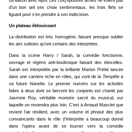
sa liaison avec April. Les cinq épouses amies ne voient pas
d’un bon œil ses choix sentimentaux, les trois flirts se
liguant pour s’en prendre à son indécision.
Un plateau éblouissant
La distribution est très homogène, faisant presque oublier
les airs solistes qu’ont certains des interprètes.
Dans la scène Harry / Sarah, la comédie fonctionne,
sevrage et régime anti-boulimique faisant des étincelles.
Sarah est interprétée par la brillante Marion Préïté lancée
dans une carrière riche en rôles, qui vont de
la
Tempête
à
sa future Nanette. Le premier numéro sur les activités
faites à deux dont se bercent les conjoints est chanté par
Jasmine Roy, véritable monstre sacré du musical, sur
laquelle on reviendra plus loin. C’est à Arnaud Masclet que
revient l’air résilient, avec un volume et phrasé des plus
convaincants dans le rôle (l’interprète a beaucoup donné
dans l’opéra avant de se tourner vers la comédie