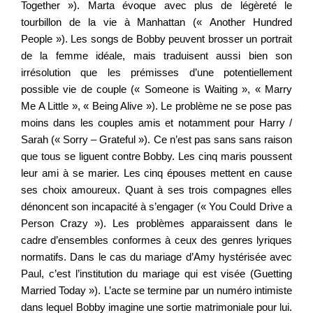
Together »). Marta évoque avec plus de légèreté le
tourbillon de la vie à Manhattan (« Another Hundred
People »). Les songs de Bobby peuvent brosser un portrait
de la femme idéale, mais traduisent aussi bien son
irrésolution que les prémisses d’une potentiellement
possible vie de couple (« Someone is Waiting », « Marry
Me A Little », « Being Alive »). Le problème ne se pose pas
moins dans les couples amis et notamment pour Harry /
Sarah (« Sorry – Grateful »). Ce n’est pas sans sans raison
que tous se liguent contre Bobby. Les cinq maris poussent
leur ami à se marier. Les cinq épouses mettent en cause
ses choix amoureux. Quant à ses trois compagnes elles
dénoncent son incapacité à s’engager (« You Could Drive a
Person Crazy »). Les problèmes apparaissent dans le
cadre d’ensembles conformes à ceux des genres lyriques
normatifs. Dans le cas du mariage d’Amy hystérisée avec
Paul, c’est l’institution du mariage qui est visée (Guetting
Married Today »). L’acte se termine par un numéro intimiste
dans lequel Bobby imagine une sortie matrimoniale pour lui.