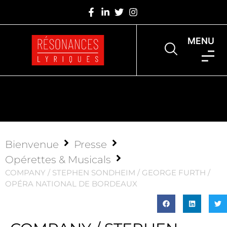
MENU
Bienvenue
Presse
Opérettes & Musicals
COMPANY / STEPHEN SONDHEIM / GEORGE FURTH /
OPÉRA NATIONAL DE BORDEAUX