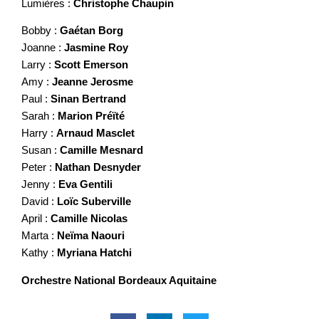
Lumières :
Christophe Chaupin
Bobby :
Gaétan Borg
Joanne :
Jasmine Roy
Larry :
Scott Emerson
Amy :
Jeanne Jerosme
Paul :
Sinan Bertrand
Sarah :
Marion Préïté
Harry :
Arnaud Masclet
Susan :
Camille Mesnard
Peter :
Nathan Desnyder
Jenny :
Eva Gentili
David :
Loïc Suberville
April :
Camille Nicolas
Marta :
Neïma Naouri
Kathy :
Myriana Hatchi
Orchestre National Bordeaux Aquitaine