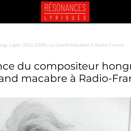
gy Ligeti (1923-2006), Le Grand Macabre À Radio-France
ance du compositeur hong
Grand macabre à Radio-Fr