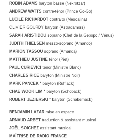
ROBIN ADAMS
baryton basse (Nekrotzar)
ANDREW WATTS
contre-ténor (Prince Go-Go)
LUCILE RICHARDOT
contralto (Mescalina)
OLIVIER GOURDY
baryton (Astradamors)
SARAH ARISTIDOU
soprano (Chef de la Gepopo / Vénus)
JUDITH THIELSEN
mezzo-soprano (Amando)
MARION TASSOU
soprano (Amanda)
MATTHIEU JUSTINE
ténor (Piet)
PAUL CURIEVICI
ténor (Ministre Blanc)
CHARLES RICE
baryton (Ministre Noir)
MARK PANCEK
* baryton (Ruffiack)
CHAE WOOK LIM
* baryton (Schoback)
ROBERT JEZIERSKI
* baryton (Schabernack)
BENJAMIN LAZAR
mise en espace
ARNAUD ARBET
traduction & assistant musical
JOËL SOICHEZ
assistant musical
MAÎTRISE DE RADIO FRANCE