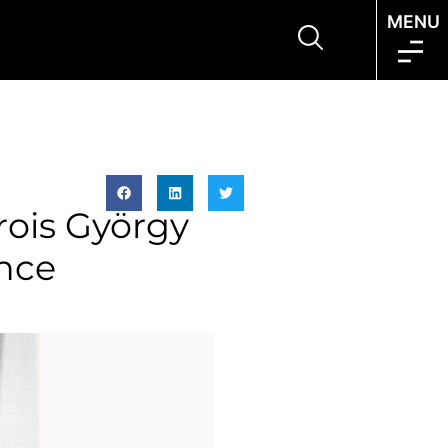
MENU
rois György
ance