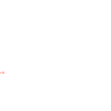
.fr/
.