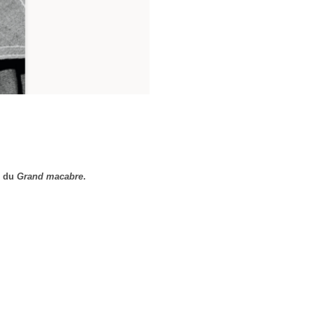
r du
Grand macabre
.